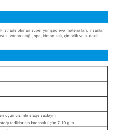
lik istifadə olunan super yumşaq eva materialları, insanlar
vuz, vanna otağı, spa, idman zalı, çimərlik və s. daxil
ri üçün bizimlə əlaqə saxlayın
ağı terliklərinin istehsalı üçün 7-10 gün