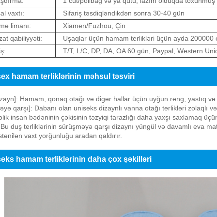
şdırma:
1 cüt/polibag və ya qutu, lazım olduqda toxunmuş
al vaxtı:
Sifariş təsdiqləndikdən sonra 30-40 gün
mə limanı:
Xiamen/Fuzhou, Çin
at qabiliyyəti:
Uşaqlar üçün hamam terlikləri üçün ayda 200000 
ş:
T/T, L/C, DP, DA, OA 60 gün, Paypal, Western Uni
ex hamam terliklərinin məhsul təsviri
zayn]: Hamam, qonaq otağı və digər hallar üçün uyğun rəng, yastıq və
yə qarşı]: Dabanı olan uniseks dizaynlı vanna otağı terlikləri zolaqlı və
təlik insan bədəninin çəkisinin təzyiqi tarazlığı daha yaxşı saxlamaq üç
 Bu duş terliklərinin sürüşməyə qarşı dizaynı yüngül və davamlı eva mat
istənilən vaxt yorğunluğu aradan qaldırır.
eks hamam terliklərinin daha çox şəkilləri