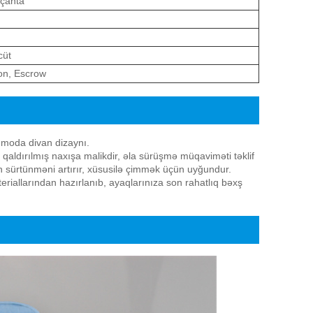
 çanta
cüt
on, Escrow
 moda divan dizaynı.
 qaldırılmış naxışa malikdir, əla sürüşmə müqaviməti təklif
ün sürtünməni artırır, xüsusilə çimmək üçün uyğundur.
eriallarından hazırlanıb, ayaqlarınıza son rahatlıq bəxş