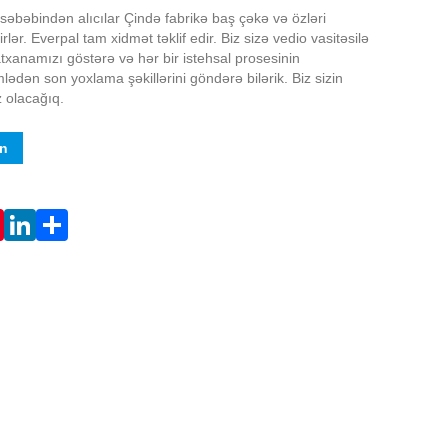
 səbəbindən alıcılar Çində fabrikə baş çəkə və özləri
lər. Everpal tam xidmət təklif edir. Biz sizə vedio vasitəsilə
atxanamızı göstərə və hər bir istehsal prosesinin
ümlədən son yoxlama şəkillərini göndərə bilərik. Biz sizin
z olacağıq.
in
Live