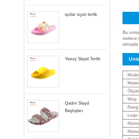
qızlar üçün terlik
Unisex 
Bu unise
sadəcə d
olmaqla 
Yeezy Slayd Terlik
Unis
Model
Materi
Ölçülə
Moq:
Qadın Slayd
Rəng
Başlıqları
Loqo:
Nümu
Nümun