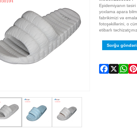
Epidemiyanın təsiri
yoxlama apara bilmir
fabrikimizi və emal
fotoşəkillərini, o c
etibarlı təchizatçını
Sorğu göndər