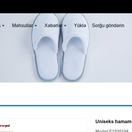
a
Məhsullar
Xəbərlər
Yüklə
Sorğu göndərin
Uniseks hamam te
Model:E1930104