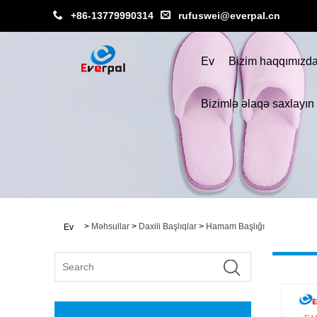
+86-13779990314
rufuswei@everpal.cn
Ev
Bizim haqqımızd
Bizimlə əlaqə saxlayın
>
Məhsullar
>
Daxili Başlıqlar
>
Hamam Başlığı
Ev