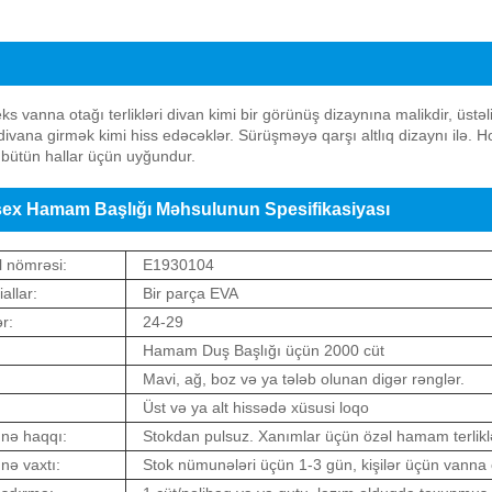
vanna otağı terliklərinin məhsul təqdimatı
ks vanna otağı terlikləri divan kimi bir görünüş dizaynına malikdir, üstə
ivana girmək kimi hiss edəcəklər. Sürüşməyə qarşı altlıq dizaynı ilə. Ho
bütün hallar üçün uyğundur.
ex Hamam Başlığı Məhsulunun Spesifikasiyası
 nömrəsi:
E1930104
allar:
Bir parça EVA
r:
24-29
Hamam Duş Başlığı üçün 2000 cüt
:
Mavi, ağ, boz və ya tələb olunan digər rənglər.
Üst və ya alt hissədə xüsusi loqo
nə haqqı:
Stokdan pulsuz. Xanımlar üçün özəl hamam terliklə
ə vaxtı:
Stok nümunələri üçün 1-3 gün, kişilər üçün vanna ot