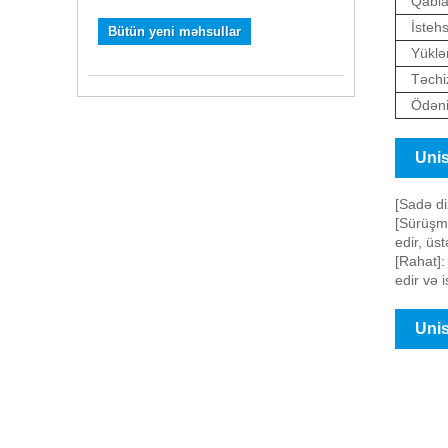
Qabla
İstehs
Bütün yeni məhsullar
Yüklə
Təchiz
Ödəni
Unis
[Sadə di
[Sürüşmə
edir, üs
[Rahat]:
edir və 
Unis