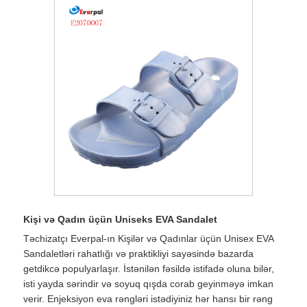
Kişi və Qadın üçün Uniseks EVA Sandalet
Təchizatçı Everpal-ın Kişilər və Qadınlar üçün Unisex EVA
Sandaletləri rahatlığı və praktikliyi sayəsində bazarda
getdikcə populyarlaşır. İstənilən fəsildə istifadə oluna bilər,
isti yayda sərindir və soyuq qışda corab geyinməyə imkan
verir. Enjeksiyon eva rəngləri istədiyiniz hər hansı bir rəng