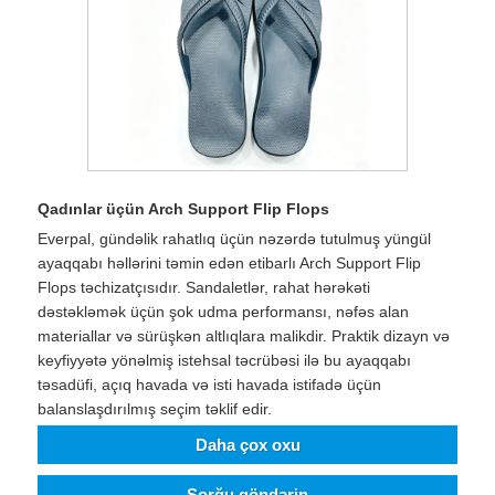
Qadınlar üçün Arch Support Flip Flops
Everpal, gündəlik rahatlıq üçün nəzərdə tutulmuş yüngül
ayaqqabı həllərini təmin edən etibarlı Arch Support Flip
Flops təchizatçısıdır. Sandaletlər, rahat hərəkəti
dəstəkləmək üçün şok udma performansı, nəfəs alan
materiallar və sürüşkən altlıqlara malikdir. Praktik dizayn və
keyfiyyətə yönəlmiş istehsal təcrübəsi ilə bu ayaqqabı
təsadüfi, açıq havada və isti havada istifadə üçün
balanslaşdırılmış seçim təklif edir.
Daha çox oxu
Sorğu göndərin