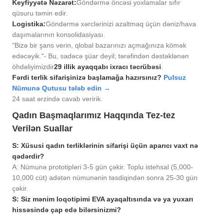
Keyfiyyətə Nəzarət:
Göndərmə öncəsi yoxlamalar sıfır
qüsuru təmin edir.
Logistika:
Göndərmə xərclərinizi azaltmaq üçün dəniz/hava
daşımalarının konsolidasiyası.
"Bizə bir şans verin, qlobal bazarınızı açmağınıza kömək
edəcəyik."
- Bu, sadəcə şüar deyil; tərəfindən dəstəklənən
öhdəliyimizdir
29 illik ayaqqabı ixracı təcrübəsi
.
Fərdi terlik sifarişinizə başlamağa hazırsınız?
Pulsuz
Nümunə Qutusu tələb edin →
24 saat ərzində cavab veririk.
Qadın Başmaqlarımız Haqqında Tez-tez
Verilən Suallar
S: Xüsusi qadın terliklərinin sifarişi üçün aparıcı vaxt nə
qədərdir?
A: Nümunə prototipləri 3-5 gün çəkir. Toplu istehsal (5,000-
10,000 cüt) adətən nümunənin təsdiqindən sonra 25-30 gün
çəkir.
S: Siz mənim loqotipimi EVA ayaqaltısında və ya yuxarı
hissəsində çap edə bilərsinizmi?