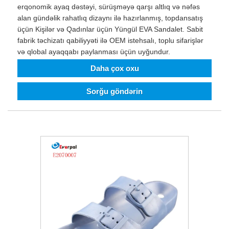
erqonomik ayaq dəstəyi, sürüşməyə qarşı altlıq və nəfəs
alan gündəlik rahatlıq dizaynı ilə hazırlanmış, topdansatış
üçün Kişilər və Qadınlar üçün Yüngül EVA Sandalet. Sabit
fabrik təchizatı qabiliyyəti ilə OEM istehsalı, toplu sifarişlər
və qlobal ayaqqabı paylanması üçün uyğundur.
Daha çox oxu
Sorğu göndərin