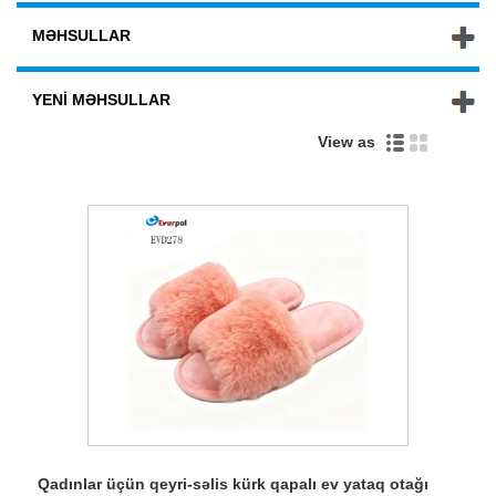
MƏHSULLAR
YENI MƏHSULLAR
View as
Qadınlar üçün qeyri-səlis kürk qapalı ev yataq otağı