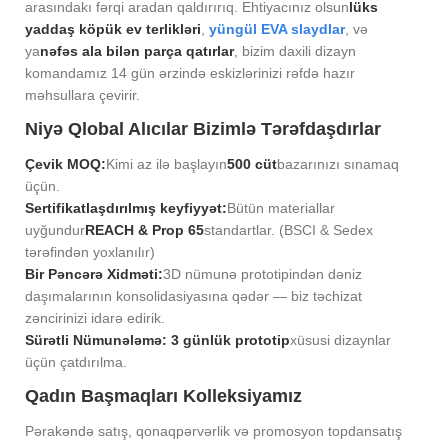
arasındakı fərqi aradan qaldırırıq. Ehtiyacınız olsun
lüks
yaddaş köpük ev terlikləri
,
yüngül EVA slaydlar
, və
ya
nəfəs ala bilən parça qatırlar
, bizim daxili dizayn
komandamız 14 gün ərzində eskizlərinizi rəfdə hazır
məhsullara çevirir.
Niyə Qlobal Alıcılar Bizimlə Tərəfdaşdırlar
Çevik MOQ:
Kimi az ilə başlayın
500 cüt
bazarınızı sınamaq
üçün.
Sertifikatlaşdırılmış keyfiyyət:
Bütün materiallar
uyğundur
REACH & Prop 65
standartlar. (BSCI & Sedex
tərəfindən yoxlanılır)
Bir Pəncərə Xidməti:
3D nümunə prototipindən dəniz
daşımalarının konsolidasiyasına qədər — biz təchizat
zəncirinizi idarə edirik.
Sürətli Nümunələmə:
3 günlük prototip
xüsusi dizaynlar
üçün çatdırılma.
Qadın Başmaqları Kolleksiyamız
Pərakəndə satış, qonaqpərvərlik və promosyon topdansatış