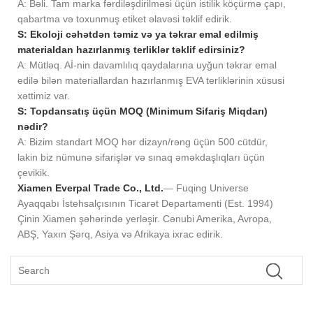
A: Bəli. Tam marka fərdiləşdirilməsi üçün istilik köçürmə çapı,
qabartma və toxunmuş etiket əlavəsi təklif edirik.
S: Ekoloji cəhətdən təmiz və ya təkrar emal edilmiş
materialdan hazırlanmış terliklər təklif edirsiniz?
A: Mütləq. Aİ-nin davamlılıq qaydalarına uyğun təkrar emal
edilə bilən materiallardan hazırlanmış EVA terliklərinin xüsusi
xəttimiz var.
S: Topdansatış üçün MOQ (Minimum Sifariş Miqdarı)
nədir?
A: Bizim standart MOQ hər dizayn/rəng üçün 500 cütdür,
lakin biz nümunə sifarişlər və sınaq əməkdaşlıqları üçün
çevikik.
Xiamen Everpal Trade Co., Ltd.
— Fuqing Universe
Ayaqqabı İstehsalçısının Ticarət Departamenti (Est. 1994)
Çinin Xiamen şəhərində yerləşir. Cənubi Amerika, Avropa,
ABŞ, Yaxın Şərq, Asiya və Afrikaya ixrac edirik.