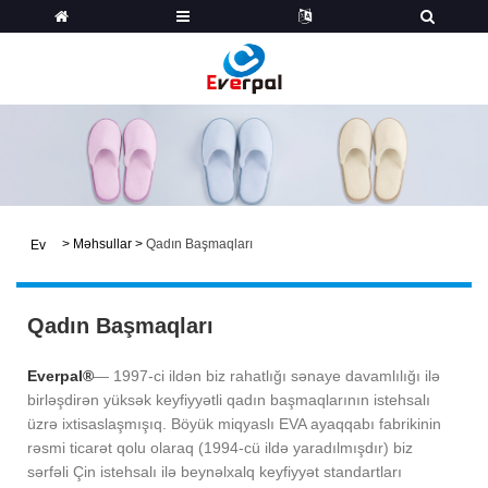
>
Məhsullar
>
Qadın Başmaqları
Ev
Qadın Başmaqları
Everpal®
— 1997-ci ildən biz rahatlığı sənaye davamlılığı ilə
birləşdirən yüksək keyfiyyətli qadın başmaqlarının istehsalı
üzrə ixtisaslaşmışıq. Böyük miqyaslı EVA ayaqqabı fabrikinin
rəsmi ticarət qolu olaraq (1994-cü ildə yaradılmışdır) biz
sərfəli Çin istehsalı ilə beynəlxalq keyfiyyət standartları