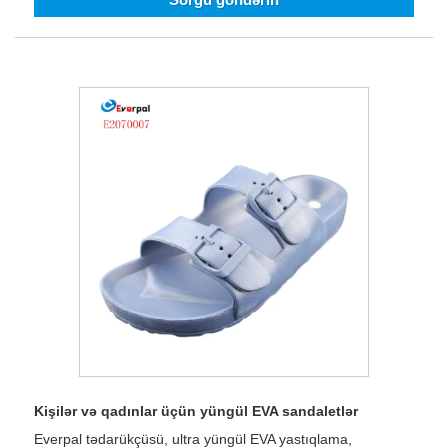
Kişilər və qadınlar üçün yüngül EVA sandaletlər
Everpal tədarükçüsü, ultra yüngül EVA yastıqlama,