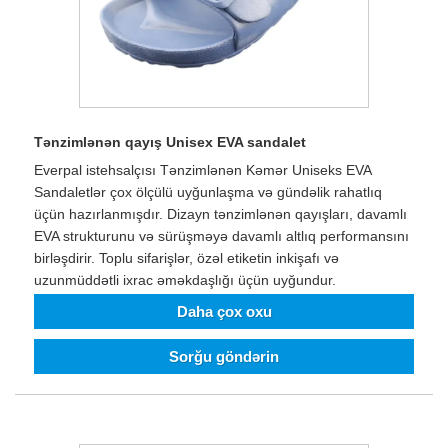
Tənzimlənən qayış Unisex EVA sandalet
Everpal istehsalçısı Tənzimlənən Kəmər Uniseks EVA
Sandaletlər çox ölçülü uyğunlaşma və gündəlik rahatlıq
üçün hazırlanmışdır. Dizayn tənzimlənən qayışları, davamlı
EVA strukturunu və sürüşməyə davamlı altlıq performansını
birləşdirir. Toplu sifarişlər, özəl etiketin inkişafı və
uzunmüddətli ixrac əməkdaşlığı üçün uyğundur.
Daha çox oxu
Sorğu göndərin