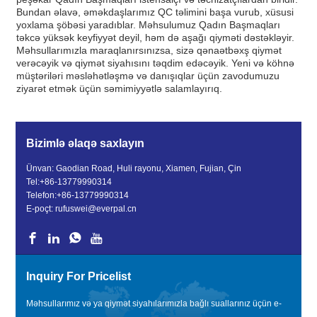
Bundan əlavə, əməkdaşlarımız QC təlimini başa vurub, xüsusi
yoxlama şöbəsi yaradıblar. Məhsulumuz Qadın Başmaqları
təkcə yüksək keyfiyyət deyil, həm də aşağı qiyməti dəstəkləyir.
Məhsullarımızla maraqlanırsınızsa, sizə qənaətbəxş qiymət
verəcəyik və qiymət siyahısını təqdim edəcəyik. Yeni və köhnə
müştəriləri məsləhətləşmə və danışıqlar üçün zavodumuzu
ziyarət etmək üçün səmimiyyətlə salamlayırıq.
Bizimlə əlaqə saxlayın
Ünvan: Gaodian Road, Huli rayonu, Xiamen, Fujian, Çin
Tel:
+86-13779990314
Telefon:
+86-13779990314
E-poçt:
rufuswei@everpal.cn
Inquiry For Pricelist
Məhsullarımız və ya qiymət siyahılarımızla bağlı suallarınız üçün e-