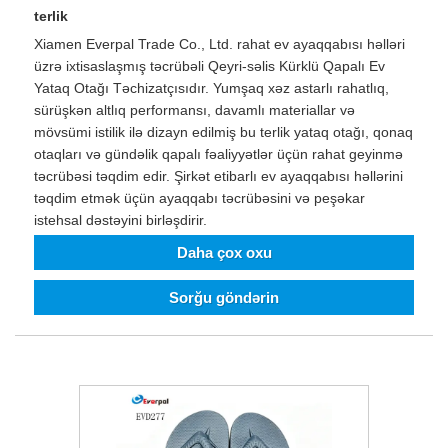
terlik
Xiamen Everpal Trade Co., Ltd. rahat ev ayaqqabısı həlləri
üzrə ixtisaslaşmış təcrübəli Qeyri-səlis Kürklü Qapalı Ev
Yataq Otağı Təchizatçısıdır. Yumşaq xəz astarlı rahatlıq,
sürüşkən altlıq performansı, davamlı materiallar və
mövsümi istilik ilə dizayn edilmiş bu terlik yataq otağı, qonaq
otaqları və gündəlik qapalı fəaliyyətlər üçün rahat geyinmə
təcrübəsi təqdim edir. Şirkət etibarlı ev ayaqqabısı həllərini
təqdim etmək üçün ayaqqabı təcrübəsini və peşəkar
istehsal dəstəyini birləşdirir.
Daha çox oxu
Sorğu göndərin