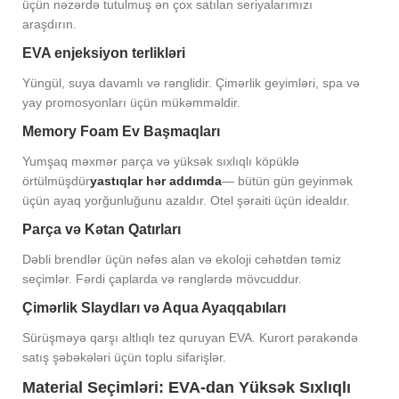
üçün nəzərdə tutulmuş ən çox satılan seriyalarımızı
araşdırın.
EVA enjeksiyon terlikləri
Yüngül, suya davamlı və rənglidir. Çimərlik geyimləri, spa və
yay promosyonları üçün mükəmməldir.
Memory Foam Ev Başmaqları
Yumşaq məxmər parça və yüksək sıxlıqlı köpüklə
örtülmüşdür
yastıqlar hər addımda
— bütün gün geyinmək
üçün ayaq yorğunluğunu azaldır. Otel şəraiti üçün idealdır.
Parça və Kətan Qatırları
Dəbli brendlər üçün nəfəs alan və ekoloji cəhətdən təmiz
seçimlər. Fərdi çaplarda və rənglərdə mövcuddur.
Çimərlik Slaydları və Aqua Ayaqqabıları
Sürüşməyə qarşı altlıqlı tez quruyan EVA. Kurort pərakəndə
satış şəbəkələri üçün toplu sifarişlər.
Material Seçimləri: EVA-dan Yüksək Sıxlıqlı