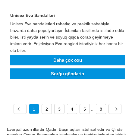
Unisex Eva Səndəlləri
Unisex Eva sandaletləri rahatlıq və praktik səbəbiylə
bazarda daha populyarlaşır. İstənilən fəsillərdə istifadə edilə
bilər, isti yayda sərin və soyuq qışda corab geyinməyə
imkan verir. Enjeksiyon Eva rəngləri istədiyiniz hər hansı bir
ola bilər.
Daha çox oxu
Sorğu göndərin
1
2
3
4
5
...
8
Everpal uzun illərdir Qadın Başmaqları istehsal edir və Çində
peşəkar Qadın Başmaqları istehsalçı və təchizatçılardan biridir.