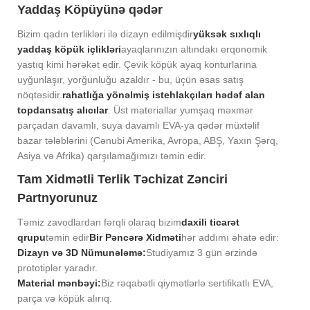
Yaddaş Köpüyünə qədər
Bizim qadın terlikləri ilə dizayn edilmişdir
yüksək sıxlıqlı
yaddaş köpük içlikləri
ayaqlarınızın altındakı erqonomik
yastıq kimi hərəkət edir. Çevik köpük ayaq konturlarına
uyğunlaşır, yorğunluğu azaldır - bu, üçün əsas satış
nöqtəsidir.
rahatlığa yönəlmiş istehlakçıları hədəf alan
topdansatış alıcılar
. Üst materiallar yumşaq məxmər
parçadan davamlı, suya davamlı EVA-ya qədər müxtəlif
bazar tələblərini (Cənubi Amerika, Avropa, ABŞ, Yaxın Şərq,
Asiya və Afrika) qarşılamağımızı təmin edir.
Tam Xidmətli Terlik Təchizat Zənciri
Partnyorunuz
Təmiz zavodlardan fərqli olaraq bizim
daxili ticarət
qrupu
təmin edir
Bir Pəncərə Xidməti
hər addımı əhatə edir:
Dizayn və 3D Nümunələmə:
Studiyamız 3 gün ərzində
prototiplər yaradır.
Material mənbəyi:
Biz rəqabətli qiymətlərlə sertifikatlı EVA,
parça və köpük alırıq.