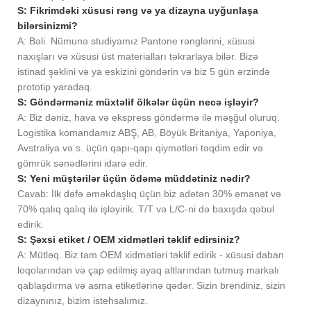
S: Fikrimdəki xüsusi rəng və ya dizayna uyğunlaşa
bilərsinizmi?
A: Bəli. Nümunə studiyamız Pantone rənglərini, xüsusi
naxışları və xüsusi üst materialları təkrarlaya bilər. Bizə
istinad şəklini və ya eskizini göndərin və biz 5 gün ərzində
prototip yaradaq.
S: Göndərməniz müxtəlif ölkələr üçün necə işləyir?
A: Biz dəniz, hava və ekspress göndərmə ilə məşğul oluruq.
Logistika komandamız ABŞ, AB, Böyük Britaniya, Yaponiya,
Avstraliya və s. üçün qapı-qapı qiymətləri təqdim edir və
gömrük sənədlərini idarə edir.
S: Yeni müştərilər üçün ödəmə müddətiniz nədir?
Cavab: İlk dəfə əməkdaşlıq üçün biz adətən 30% əmanət və
70% qalıq qalıq ilə işləyirik. T/T və L/C-ni də baxışda qəbul
edirik.
S: Şəxsi etiket / OEM xidmətləri təklif edirsiniz?
A: Mütləq. Biz tam OEM xidmətləri təklif edirik - xüsusi daban
loqolarından və çap edilmiş ayaq altlarından tutmuş markalı
qablaşdırma və asma etiketlərinə qədər. Sizin brendiniz, sizin
dizaynınız, bizim istehsalımız.