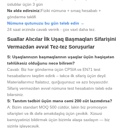
üslublar üçün 3 gün
Nə əldə edirsiniz:
Fiziki nümunə + sınaq hesabatı +
göndərmə təklifi
Nümunə qutunuzu bu gün tələb edin →
24 saat ərzində cavab veririk - çox vaxt daha tez.
Suallar Alıcılar İlk Uşaq Başmaqları Sifarişini
Verməzdən əvvəl Tez-tez Soruşurlar
S: Uşaqlarınızın başmaqlarının uşaqlar üçün həqiqətən
təhlükəsiz olduğunu necə bilirəm?
Cavab: Biz hər göndərmə üçün CPSIA və EN71 test
hesabatlarını təqdim edirik – təkcə ilk sifariş üçün deyil.
Materiallarımız ftalatsız, qurğuşunsuz və azo boyasızdır.
Sifariş verməzdən əvvəl nümunə test hesabatını tələb edə
bilərsiniz.
S: Tanıtım tədbiri üçün mənə cəmi 200 cüt lazımdırsa?
A: Bizim standart MOQ 500 cütdür, lakin biz promosyon
sifarişləri və ilk dəfə əməkdaşlıq üçün çevikik. Xüsusi
kəmiyyətinizi bildirmək üçün bizimlə əlaqə saxlayın — biz
sizinlə işləyəcəyik.