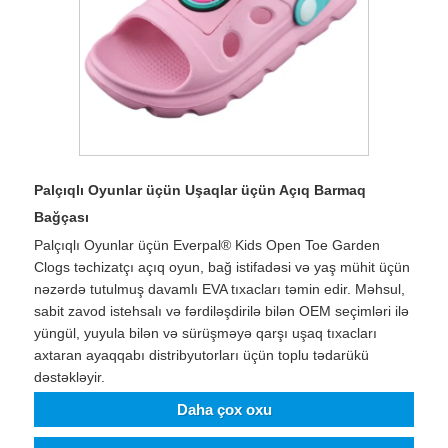
Palçıqlı Oyunlar üçün Uşaqlar üçün Açıq Barmaq
Bağçası
Palçıqlı Oyunlar üçün Everpal® Kids Open Toe Garden
Clogs təchizatçı açıq oyun, bağ istifadəsi və yaş mühit üçün
nəzərdə tutulmuş davamlı EVA tıxacları təmin edir. Məhsul,
sabit zavod istehsalı və fərdiləşdirilə bilən OEM seçimləri ilə
yüngül, yuyula bilən və sürüşməyə qarşı uşaq tıxacları
axtaran ayaqqabı distribyutorları üçün toplu tədarükü
dəstəkləyir.
Daha çox oxu