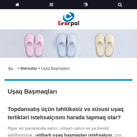
>
Məhsullar
>
Uşaq Başmaqları
Ev
Uşaq Başmaqları
Topdansatış üçün təhlükəsiz və xüsusi uşaq
terlikləri istehsalçısını harada tapmaq olar?
Əgər siz pərakəndə satıcı, onlayn satıcı və ya brend
sahibisinizsə, a
etibarlı uşaq başmaqları istehsalçısı
, çox