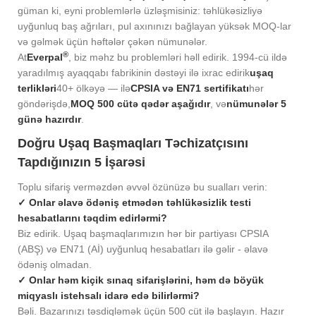
güman ki, eyni problemlərlə üzləşmisiniz: təhlükəsizliyə
uyğunluq baş ağrıları, pul axınınızı bağlayan yüksək MOQ-lar
və gəlmək üçün həftələr çəkən nümunələr.
®
At
Everpal
, biz məhz bu problemləri həll edirik. 1994-cü ildə
yaradılmış ayaqqabı fabrikinin dəstəyi ilə ixrac edirik
uşaq
terlikləri
40+ ölkəyə — ilə
CPSIA və EN71 sertifikatı
hər
göndərişdə,
MOQ 500 cütə qədər aşağıdır
, və
nümunələr 5
günə hazırdır
.
Doğru Uşaq Başmaqları Təchizatçısını
Tapdığınızın 5 İşarəsi
Toplu sifariş verməzdən əvvəl özünüzə bu sualları verin:
✓ Onlar əlavə ödəniş etmədən təhlükəsizlik testi
hesabatlarını təqdim edirlərmi?
Biz edirik. Uşaq başmaqlarımızın hər bir partiyası CPSIA
(ABŞ) və EN71 (Aİ) uyğunluq hesabatları ilə gəlir - əlavə
ödəniş olmadan.
✓ Onlar həm kiçik sınaq sifarişlərini, həm də böyük
miqyaslı istehsalı idarə edə bilirlərmi?
Bəli. Bazarınızı təsdiqləmək üçün 500 cüt ilə başlayın. Hazır