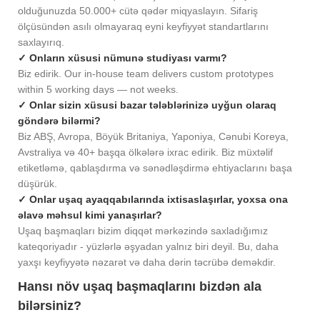
olduğunuzda 50.000+ cütə qədər miqyaslayın. Sifariş
ölçüsündən asılı olmayaraq eyni keyfiyyət standartlarını
saxlayırıq.
✓ Onların xüsusi nümunə studiyası varmı?
Biz edirik. Our in-house team delivers custom prototypes
within 5 working days — not weeks.
✓ Onlar sizin xüsusi bazar tələblərinizə uyğun olaraq
göndərə bilərmi?
Biz ABŞ, Avropa, Böyük Britaniya, Yaponiya, Cənubi Koreya,
Avstraliya və 40+ başqa ölkələrə ixrac edirik. Biz müxtəlif
etiketləmə, qablaşdırma və sənədləşdirmə ehtiyaclarını başa
düşürük.
✓ Onlar uşaq ayaqqabılarında ixtisaslaşırlar, yoxsa ona
əlavə məhsul kimi yanaşırlar?
Uşaq başmaqları bizim diqqət mərkəzində saxladığımız
kateqoriyadır - yüzlərlə əşyadan yalnız biri deyil. Bu, daha
yaxşı keyfiyyətə nəzarət və daha dərin təcrübə deməkdir.
Hansı növ uşaq başmaqlarını bizdən ala
bilərsiniz?