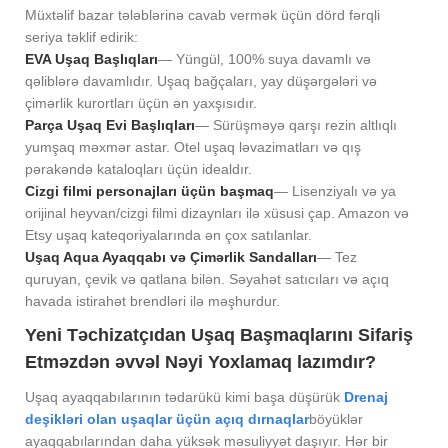
Müxtəlif bazar tələblərinə cavab vermək üçün dörd fərqli
seriya təklif edirik:
EVA Uşaq Başlıqları
— Yüngül, 100% suya davamlı və
qəliblərə davamlıdır. Uşaq bağçaları, yay düşərgələri və
çimərlik kurortları üçün ən yaxşısıdır.
Parça Uşaq Evi Başlıqları
— Sürüşməyə qarşı rezin altlıqlı
yumşaq məxmər astar. Otel uşaq ləvazimatları və qış
pərakəndə kataloqları üçün idealdır.
Cizgi filmi personajları üçün başmaq
— Lisenziyalı və ya
orijinal heyvan/cizgi filmi dizaynları ilə xüsusi çap. Amazon və
Etsy uşaq kateqoriyalarında ən çox satılanlar.
Uşaq Aqua Ayaqqabı və Çimərlik Sandalları
— Tez
quruyan, çevik və qatlana bilən. Səyahət satıcıları və açıq
havada istirahət brendləri ilə məşhurdur.
Yeni Təchizatçıdan Uşaq Başmaqlarını Sifariş
Etməzdən əvvəl Nəyi Yoxlamaq lazımdır?
Uşaq ayaqqabılarının tədarükü kimi başa düşürük
Drenaj
deşikləri olan uşaqlar üçün açıq dırnaqlar
böyüklər
ayaqqabılarından daha yüksək məsuliyyət daşıyır. Hər bir