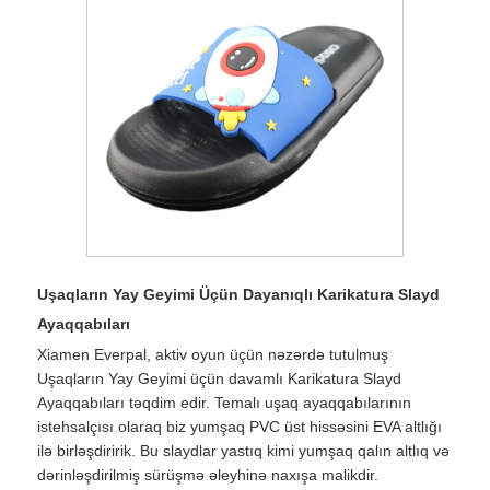
Uşaqların Yay Geyimi Üçün Dayanıqlı Karikatura Slayd
Ayaqqabıları
Xiamen Everpal, aktiv oyun üçün nəzərdə tutulmuş
Uşaqların Yay Geyimi üçün davamlı Karikatura Slayd
Ayaqqabıları təqdim edir. Temalı uşaq ayaqqabılarının
istehsalçısı olaraq biz yumşaq PVC üst hissəsini EVA altlığı
ilə birləşdiririk. Bu slaydlar yastıq kimi yumşaq qalın altlıq və
dərinləşdirilmiş sürüşmə əleyhinə naxışa malikdir.