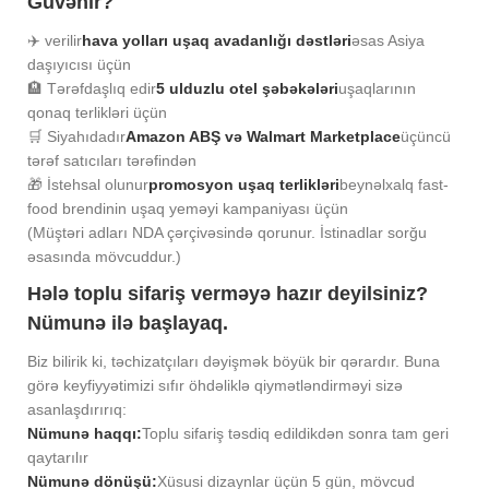
Güvənir?
✈️ verilir
hava yolları uşaq avadanlığı dəstləri
əsas Asiya
daşıyıcısı üçün
🏨 Tərəfdaşlıq edir
5 ulduzlu otel şəbəkələri
uşaqlarının
qonaq terlikləri üçün
🛒 Siyahıdadır
Amazon ABŞ və Walmart Marketplace
üçüncü
tərəf satıcıları tərəfindən
🎁 İstehsal olunur
promosyon uşaq terlikləri
beynəlxalq fast-
food brendinin uşaq yeməyi kampaniyası üçün
(Müştəri adları NDA çərçivəsində qorunur. İstinadlar sorğu
əsasında mövcuddur.)
Hələ toplu sifariş verməyə hazır deyilsiniz?
Nümunə ilə başlayaq.
Biz bilirik ki, təchizatçıları dəyişmək böyük bir qərardır. Buna
görə keyfiyyətimizi sıfır öhdəliklə qiymətləndirməyi sizə
asanlaşdırırıq:
Nümunə haqqı:
Toplu sifariş təsdiq edildikdən sonra tam geri
qaytarılır
Nümunə dönüşü:
Xüsusi dizaynlar üçün 5 gün, mövcud