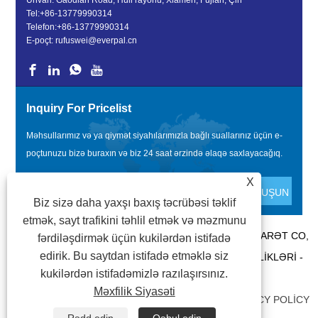
Ünvan: Gaodian Road, Huli rayonu, Xiamen, Fujian, Çin
Tel:
+86-13779990314
Telefon:
+86-13779990314
E-poçt:
rufuswei@everpal.cn
Inquiry For Pricelist
Məhsullarımız və ya qiymət siyahılarımızla bağlı suallarınız üçün e-
poçtunuzu bizə buraxın və biz 24 saat ərzində əlaqə saxlayacağıq.
X
Biz sizə daha yaxşı baxış təcrübəsi təklif
etmək, sayt trafikini təhlil etmək və məzmunu
MÜƏLLIFLIK HÜQUQU © 2022 XIAMEN EVERPAL TICARƏT CO,
fərdiləşdirmək üçün kukilərdən istifadə
edirik. Bu saytdan istifadə etməklə siz
LTD - FLIP FLOPS, SANDALET TERLIK, SLAYD TERLIKLƏRI -
kukilərdən istifadəmizlə razılaşırsınız.
BÜTÜN HÜQUQLAR QORUNUR.
Məxfilik Siyasəti
BAĞLANTILAR
|
SITEMAP
|
RSS
|
XML
|
PRIVACY POLICY