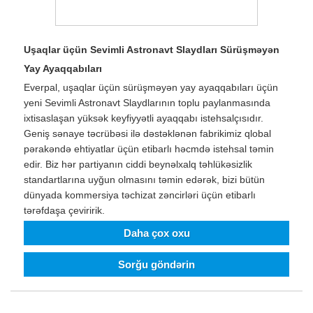
Uşaqlar üçün Sevimli Astronavt Slaydları Sürüşməyən
Yay Ayaqqabıları
Everpal, uşaqlar üçün sürüşməyən yay ayaqqabıları üçün
yeni Sevimli Astronavt Slaydlarının toplu paylanmasında
ixtisaslaşan yüksək keyfiyyətli ayaqqabı istehsalçısıdır.
Geniş sənaye təcrübəsi ilə dəstəklənən fabrikimiz qlobal
pərakəndə ehtiyatlar üçün etibarlı həcmdə istehsal təmin
edir. Biz hər partiyanın ciddi beynəlxalq təhlükəsizlik
standartlarına uyğun olmasını təmin edərək, bizi bütün
dünyada kommersiya təchizat zəncirləri üçün etibarlı
tərəfdaşa çeviririk.
Daha çox oxu
Sorğu göndərin