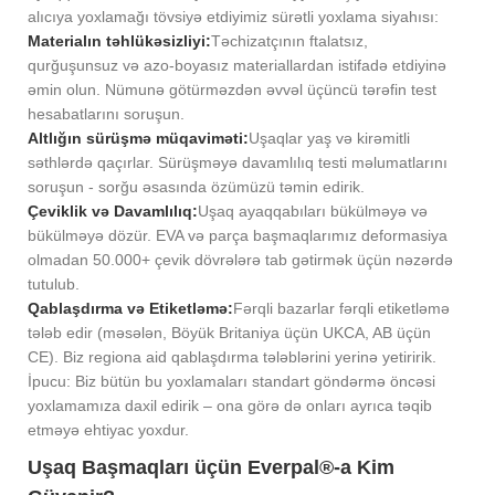
alıcıya yoxlamağı tövsiyə etdiyimiz sürətli yoxlama siyahısı:
Materialın təhlükəsizliyi:
Təchizatçının ftalatsız,
qurğuşunsuz və azo-boyasız materiallardan istifadə etdiyinə
əmin olun. Nümunə götürməzdən əvvəl üçüncü tərəfin test
hesabatlarını soruşun.
Altlığın sürüşmə müqaviməti:
Uşaqlar yaş və kirəmitli
səthlərdə qaçırlar. Sürüşməyə davamlılıq testi məlumatlarını
soruşun - sorğu əsasında özümüzü təmin edirik.
Çeviklik və Davamlılıq:
Uşaq ayaqqabıları bükülməyə və
bükülməyə dözür. EVA və parça başmaqlarımız deformasiya
olmadan 50.000+ çevik dövrələrə tab gətirmək üçün nəzərdə
tutulub.
Qablaşdırma və Etiketləmə:
Fərqli bazarlar fərqli etiketləmə
tələb edir (məsələn, Böyük Britaniya üçün UKCA, AB üçün
CE). Biz regiona aid qablaşdırma tələblərini yerinə yetiririk.
İpucu: Biz bütün bu yoxlamaları standart göndərmə öncəsi
yoxlamamıza daxil edirik – ona görə də onları ayrıca təqib
etməyə ehtiyac yoxdur.
Uşaq Başmaqları üçün Everpal®-a Kim