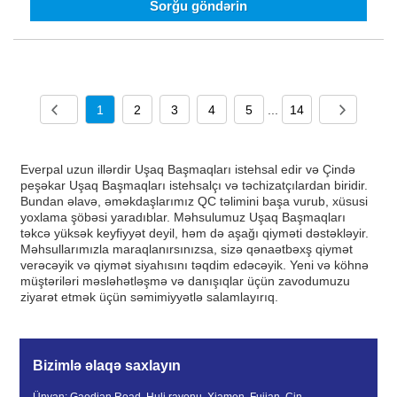
Sorğu göndərin
1
2
3
4
5
...
14
Everpal uzun illərdir Uşaq Başmaqları istehsal edir və Çində
peşəkar Uşaq Başmaqları istehsalçı və təchizatçılardan biridir.
Bundan əlavə, əməkdaşlarımız QC təlimini başa vurub, xüsusi
yoxlama şöbəsi yaradıblar. Məhsulumuz Uşaq Başmaqları
təkcə yüksək keyfiyyət deyil, həm də aşağı qiyməti dəstəkləyir.
Məhsullarımızla maraqlanırsınızsa, sizə qənaətbəxş qiymət
verəcəyik və qiymət siyahısını təqdim edəcəyik. Yeni və köhnə
müştəriləri məsləhətləşmə və danışıqlar üçün zavodumuzu
ziyarət etmək üçün səmimiyyətlə salamlayırıq.
Bizimlə əlaqə saxlayın