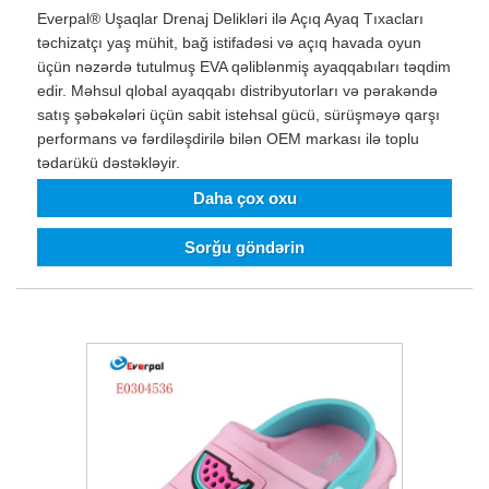
Everpal® Uşaqlar Drenaj Delikləri ilə Açıq Ayaq Tıxacları
təchizatçı yaş mühit, bağ istifadəsi və açıq havada oyun
üçün nəzərdə tutulmuş EVA qəliblənmiş ayaqqabıları təqdim
edir. Məhsul qlobal ayaqqabı distribyutorları və pərakəndə
satış şəbəkələri üçün sabit istehsal gücü, sürüşməyə qarşı
performans və fərdiləşdirilə bilən OEM markası ilə toplu
tədarükü dəstəkləyir.
Daha çox oxu
Sorğu göndərin