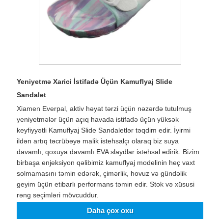
Yeniyetmə Xarici İstifadə Üçün Kamuflyaj Slide
Sandalet
Xiamen Everpal, aktiv həyat tərzi üçün nəzərdə tutulmuş
yeniyetmələr üçün açıq havada istifadə üçün yüksək
keyfiyyətli Kamuflyaj Slide Sandaletlər təqdim edir. İyirmi
ildən artıq təcrübəyə malik istehsalçı olaraq biz suya
davamlı, qoxuya davamlı EVA slaydlar istehsal edirik. Bizim
birbaşa enjeksiyon qəlibimiz kamuflyaj modelinin heç vaxt
solmamasını təmin edərək, çimərlik, hovuz və gündəlik
geyim üçün etibarlı performans təmin edir. Stok və xüsusi
rəng seçimləri mövcuddur.
Daha çox oxu