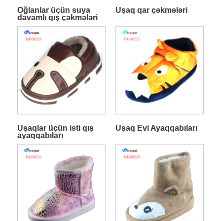
Oğlanlar üçün suya
Uşaq qar çəkmələri
davamlı qış çəkmələri
Uşaqlar üçün isti qış
Uşaq Evi Ayaqqabıları
ayaqqabıları