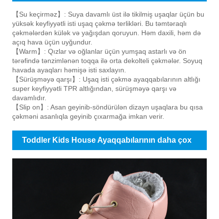
【Su keçirməz】: Suya davamlı üst ilə tikilmiş uşaqlar üçün bu
yüksək keyfiyyətli isti uşaq çəkmə terlikləri. Bu təmtəraqlı
çəkmələrdən külək və yağışdan qoruyun. Həm daxili, həm də
açıq hava üçün uyğundur.
【Warm】: Qızlar və oğlanlar üçün yumşaq astarlı və ön
tərəfində tənzimlənən toqqa ilə orta dekolteli çəkmələr. Soyuq
havada ayaqları həmişə isti saxlayın.
【Sürüşməyə qarşı】: Uşaq isti çəkmə ayaqqabılarının altlığı
super keyfiyyətli TPR altlığından, sürüşməyə qarşı və
davamlıdır.
【Slip on】: Asan geyinib-söndürülən dizayn uşaqlara bu qısa
çəkməni asanlıqla geyinib çıxarmağa imkan verir.
Toddler Kids House Ayaqqabılarının daha çox
şəkilləri