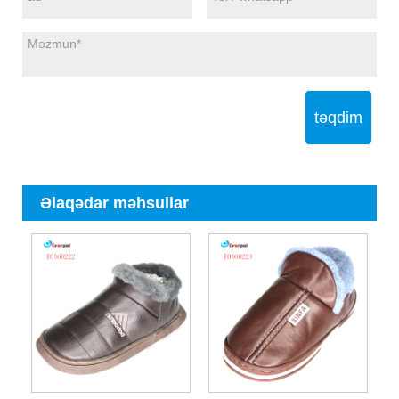
təqdim
Əlaqədar məhsullar