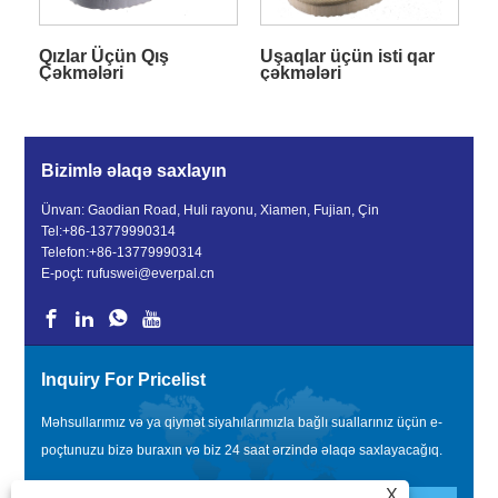
Qızlar Üçün Qış
Uşaqlar üçün isti qar
Çəkmələri
çəkmələri
Bizimlə əlaqə saxlayın
Ünvan: Gaodian Road, Huli rayonu, Xiamen, Fujian, Çin
Tel:
+86-13779990314
Telefon:
+86-13779990314
E-poçt:
rufuswei@everpal.cn
Inquiry For Pricelist
Məhsullarımız və ya qiymət siyahılarımızla bağlı suallarınız üçün e-
poçtunuzu bizə buraxın və biz 24 saat ərzində əlaqə saxlayacağıq.
X