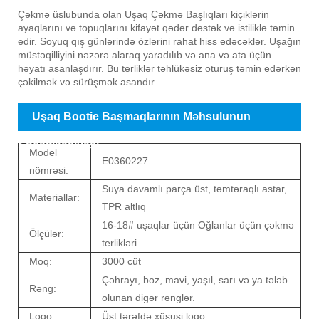
Uşaq Bootie Başmaqlarının Məhsul Təqdimatı
Çəkmə üslubunda olan Uşaq Çəkmə Başlıqları kiçiklərin
ayaqlarını və topuqlarını kifayət qədər dəstək və istiliklə təmin
edir. Soyuq qış günlərində özlərini rahat hiss edəcəklər. Uşağın
müstəqilliyini nəzərə alaraq yaradılıb və ana və ata üçün
həyatı asanlaşdırır. Bu terliklər təhlükəsiz oturuş təmin edərkən
çəkilmək və sürüşmək asandır.
Uşaq Bootie Başmaqlarının Məhsulunun
Spesifikasiyası
Model
E0360227
nömrəsi:
Suya davamlı parça üst, təmtəraqlı astar,
Materiallar:
TPR altlıq
16-18# uşaqlar üçün Oğlanlar üçün çəkmə
Ölçülər:
terlikləri
Moq:
3000 cüt
Çəhrayı, boz, mavi, yaşıl, sarı və ya tələb
Rəng:
olunan digər rənglər.
Loqo:
Üst tərəfdə xüsusi loqo