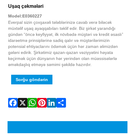
Fac
X
Wha
Pint
Link
Sha
Uşaq çəkmələri
Model:E0360227
Everpal sizin çoxşaxəli tələblərinizə cavab verə biləcək
müxtəlif uşaq ayaqqabıları təklif edir. Biz şirkət yarandığı
gündən “öncə keyfiyyət, ilk növbədə müştəri və kredit əsaslı”
idarəetmə prinsiplərinə sadiq qalır və müştərilərimizin
potensial ehtiyaclarını ödəmək üçün hər zaman əlimizdən
gələni edirik. Şirkətimiz qazan-qazan vəziyyətini həyata
keçirmək üçün dünyanın hər yerindən olan müəssisələrlə
əməkdaşlıq etməyə səmimi şəkildə hazırdır.
Sorğu göndərin