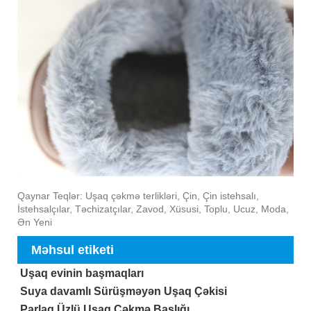
Qaynar Teqlər: Uşaq çəkmə terlikləri, Çin, Çin istehsalı,
İstehsalçılar, Təchizatçılar, Zavod, Xüsusi, Toplu, Ucuz, Moda,
Ən Yeni
Məhsul etiketi
Uşaq evinin başmaqları
Suya davamlı Sürüşməyən Uşaq Çəkisi
Parlaq Üzlü Uşaq Çəkmə Başlığı