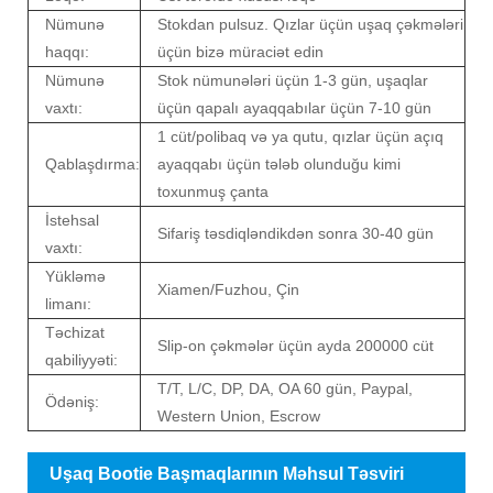
Nümunə
Stokdan pulsuz. Qızlar üçün uşaq çəkmələri
haqqı:
üçün bizə müraciət edin
Nümunə
Stok nümunələri üçün 1-3 gün, uşaqlar
vaxtı:
üçün qapalı ayaqqabılar üçün 7-10 gün
1 cüt/polibaq və ya qutu, qızlar üçün açıq
Qablaşdırma:
ayaqqabı üçün tələb olunduğu kimi
toxunmuş çanta
İstehsal
Sifariş təsdiqləndikdən sonra 30-40 gün
vaxtı:
Yükləmə
Xiamen/Fuzhou, Çin
limanı:
Təchizat
Slip-on çəkmələr üçün ayda 200000 cüt
qabiliyyəti:
T/T, L/C, DP, DA, OA 60 gün, Paypal,
Ödəniş:
Western Union, Escrow
Uşaq Bootie Başmaqlarının Məhsul Təsviri