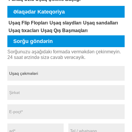
Əlaqədar Kateqoriya
Uşaq Flip Flopları
Uşaq slaydları
Uşaq sandalları
Uşaq tıxacları
Uşaq Qış Başmaqları
Sorğu göndərin
Sorğunuzu aşağıdakı formada verməkdən çekinmeyin.
24 saat ərzində sizə cavab verəcəyik.