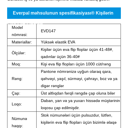
Everpal məhsulunun spesifikasiyası® Kişilərin
EVA Flip Flopları
Model
EVD147
nömrəsi:
Materiallar:
Yüksək elastik EVA
Kişilər üçün eva flip floplar üçün 41-48#,
Ölçülər:
qadınlar üçün 36-40#
Moq:
Kişi eva flip flopları üçün 1000 cüt/rəng
Pantone nömrənizə uyğun olaraq qara,
Rəng:
qəhvəyi, yaşıl, sürməyi, çəhrayı, boz və ya
digər rənglər
Çap:
Üst altlıqdan fərqli rəngdə çap oluna bilər
Daban, yan və ya yuxarı hissədə müştərinin
Loqo:
loqosu çap edilmişdir.
Stok nümunələri üçün pulsuzdur, lütfən,
Nümunə
kişilərin eva flip flopları üçün bizimlə əlaqə
haqqı: