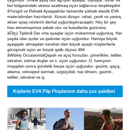
bel bölgəsindəki stressi azaltmaq üçün tağlarınızı beşikləşdirir.
ãYüngül və Rahatã Ayaqqabılar tamamilə yüksək elastik EVA
materialından hazırlanıb. Xüsusi dizayn, rahat, çevik və yastıq,
əksər ayaq növlərini dərhal uyğunlaşdıracaqdır. Heç bir şey
hiss etməməyinizə səbəb olur və buludlarda gəzirsiniz.
ãÖlçü Tipləriã Dar orta ayaqlar üçün mükəmməl uyğunluq. Hər
yaşda olan qızlar və qadınlar üçün uyğundur. Həmişə böyük
ayaqqabı almaqdan narahat olan böyük ayaqlı müştərilərlə
görüşmək üçün ən böyük qəlib ölçüsü 48#.
ãWidely OccasionsãQapalı və açıq hovuzlar, çimərliklər, tətillər,
istirahət, ictimai duşlar və s. üçün uyğundur. O, həmçinin
məşqdən sonra gündəlik bərpa üçün uyğundur: gəzinti, qaçış,
atlama, velosiped sürmək, üzgüçülük, top idmanı, gəzinti ,
tətillər, istirahət və iş.
Kişilərin EVA Flip Floplarının daha çox şəkilləri