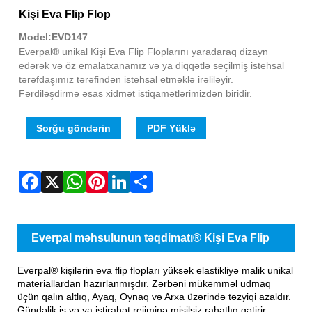
Fac
X
Wha
Pint
Link
Sha
Kişi Eva Flip Flop
Model:EVD147
Everpal® unikal Kişi Eva Flip Floplarını yaradaraq dizayn
edərək və öz emalatxanamız və ya diqqətlə seçilmiş istehsal
tərəfdaşımız tərəfindən istehsal etməklə irəliləyir.
Fərdiləşdirmə əsas xidmət istiqamətlərimizdən biridir.
Sorğu göndərin
PDF Yüklə
Everpal məhsulunun təqdimatı® Kişi Eva Flip
Flop
Everpal® kişilərin eva flip flopları yüksək elastikliyə malik unikal
materiallardan hazırlanmışdır. Zərbəni mükəmməl udmaq
üçün qalın altlıq, Ayaq, Oynaq və Arxa üzərində təzyiqi azaldır.
Gündəlik iş və ya istirahət rejiminə misilsiz rahatlıq gətirir.