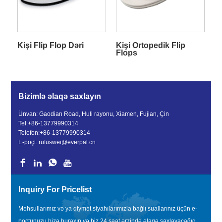
Kişi Flip Flop Dəri
Kişi Ortopedik Flip
Flops
Bizimlə əlaqə saxlayın
Ünvan: Gaodian Road, Huli rayonu, Xiamen, Fujian, Çin
Tel:
+86-13779990314
Telefon:
+86-13779990314
E-poçt:
rufuswei@everpal.cn
Inquiry For Pricelist
Məhsullarımız və ya qiymət siyahılarımızla bağlı suallarınız üçün e-
poçtunuzu bizə buraxın və biz 24 saat ərzində əlaqə saxlayacağıq.