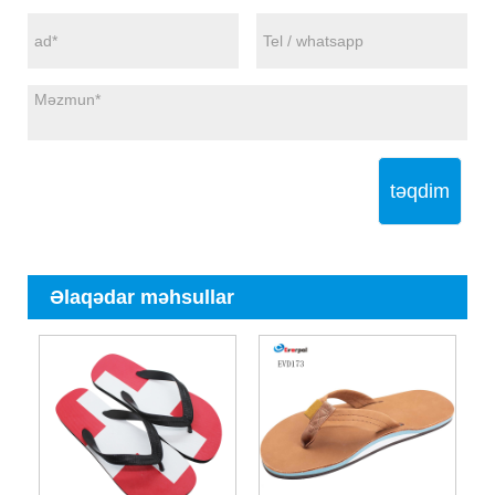
təqdim
Əlaqədar məhsullar