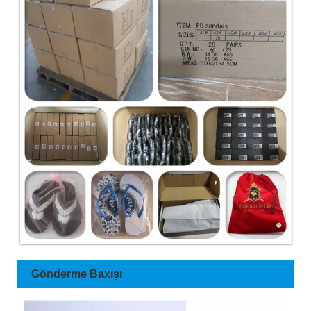
Göndərmə Baxışı