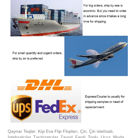
Qaynar Teqlər: Kişi Eva Flip Flopları, Çin, Çin istehsalı,
İstehsalçılar, Təchizatçılar, Zavod, Fərdi, Toplu, Ucuz, Moda,