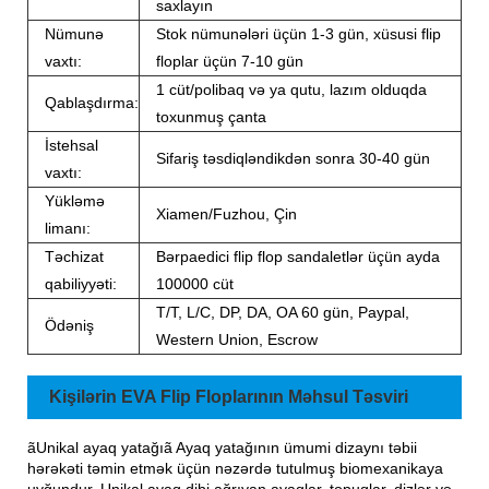
saxlayın
Nümunə
Stok nümunələri üçün 1-3 gün, xüsusi flip
vaxtı:
floplar üçün 7-10 gün
1 cüt/polibaq və ya qutu, lazım olduqda
Qablaşdırma:
toxunmuş çanta
İstehsal
Sifariş təsdiqləndikdən sonra 30-40 gün
vaxtı:
Yükləmə
Xiamen/Fuzhou, Çin
limanı:
Təchizat
Bərpaedici flip flop sandaletlər üçün ayda
qabiliyyəti:
100000 cüt
T/T, L/C, DP, DA, OA 60 gün, Paypal,
Ödəniş
Western Union, Escrow
Kişilərin EVA Flip Floplarının Məhsul Təsviri
ãUnikal ayaq yatağıã Ayaq yatağının ümumi dizaynı təbii
hərəkəti təmin etmək üçün nəzərdə tutulmuş biomexanikaya
uyğundur. Unikal ayaq dibi ağrıyan ayaqlar, topuqlar, dizlər və