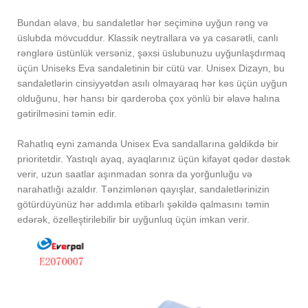
Bundan əlavə, bu sandaletlər hər seçiminə uyğun rəng və
üslubda mövcuddur. Klassik neytrallara və ya cəsarətli, canlı
rənglərə üstünlük versəniz, şəxsi üslubunuzu uyğunlaşdırmaq
üçün Uniseks Eva sandaletinin bir cütü var. Unisex Dizayn, bu
sandaletlərin cinsiyyətdən asılı olmayaraq hər kəs üçün uyğun
olduğunu, hər hansı bir qarderoba çox yönlü bir əlavə halına
gətirilməsini təmin edir.
Rahatlıq eyni zamanda Unisex Eva sandallarına gəldikdə bir
prioritetdir. Yastıqlı ayaq, ayaqlarınız üçün kifayət qədər dəstək
verir, uzun saatlar aşınmadan sonra da yorğunluğu və
narahatlığı azaldır. Tənzimlənən qayışlar, sandaletlərinizin
götürdüyünüz hər addımla etibarlı şəkildə qalmasını təmin
edərək, özelleştirilebilir bir uyğunluq üçün imkan verir.