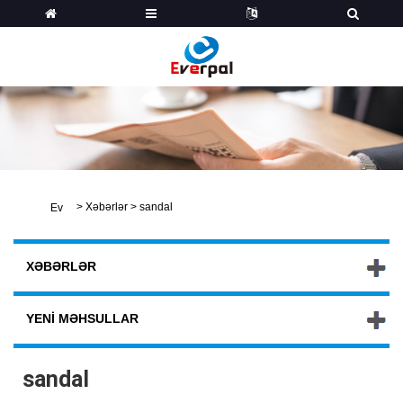
>
Xəbərlər
>
sandal
Ev
XƏBƏRLƏR
YENI MƏHSULLAR
sandal