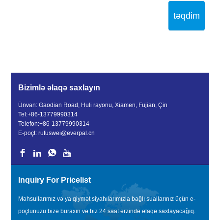
təqdim
Bizimlə əlaqə saxlayın
Ünvan: Gaodian Road, Huli rayonu, Xiamen, Fujian, Çin
Tel:
+86-13779990314
Telefon:
+86-13779990314
E-poçt:
rufuswei@everpal.cn
Inquiry For Pricelist
Məhsullarımız və ya qiymət siyahılarımızla bağlı suallarınız üçün e-
poçtunuzu bizə buraxın və biz 24 saat ərzində əlaqə saxlayacağıq.