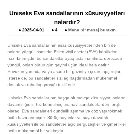
Uniseks Eva sandallarının xüsusiyyətləri
nələrdir?
●
2025-04-01
●
4
●
Mənə bir mesaj buraxın
Uniseks Eva sandallarının əsas xüsusiyyətlərindən biri də
onların yüngül inşasıdır. Etilen-vinil asetat (EVA) köpükdən
hazırlanmışdır, bu sandaletlər ayaq üstə inanılmaz dərəcədə
yüngül, onları bütün gün geyimi üçün ideal hala gətirir.
Hovuzun yanında və ya asudə bir gəzintiyə çıxan tapşırıqlar,
istərsə də, bu sandaletlər sizi ağırlaşdırmadan mükəmməl
dəstək və rahatlıq qarışığı təklif edir.
Uniseks Eva sandallarının başqa bir mövqe xüsusiyyəti onların
davamlılığıdır. Tez köhnəlmiş ənənəvi sandaletrlərdən fərqli
olaraq, Eva sandaletləri gündəlik aşınma və göz yaşı tökmək
üçün hazırlanmışdır. Sürüşməyənlər və suya davamlı
xüsusiyyətləri ilə bu sandaletlər açıq sərgüzəştlər və çimərliklər
üçün mükəmməl bir yoldaşdır.