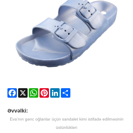
Facebook
X
WhatsApp
Pinterest
LinkedIn
Share
Əvvəlki:
Eva'nın gənc oğlanlar üçün sandalet kimi istifadə edilməsinin
üstünlükləri