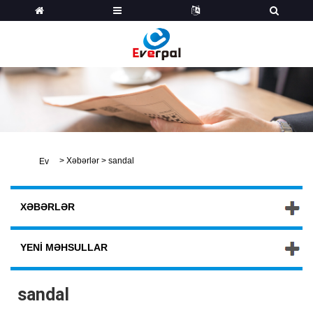
>
Xəbərlər
>
sandal
Ev
XƏBƏRLƏR
YENI MƏHSULLAR
sandal