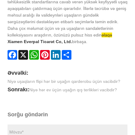
təhlükəsizlik standartlarına cavab verən yüksək keyfiyyətli uşaq
ayaqqabıları çatdırmaq üçün qərarlıdır. İllərlə təcrübə və geniş
məhsul aralığı ilə valideynləri uşaqların gündəlik
sərgüzəştlərini dəstəkləyən etibarlı seçimlərlə təmin edirik.
Daha çox məlumat üçün və ya uşaqların sandaletlərinin
kolleksiyasını araşdırın, özünüzü pulsuz hiss edin
əlaqə
Xiamen Everpal Ticarət Co, Ltd.
birbaşa.
Facebook
X
WhatsApp
Pinterest
LinkedIn
Share
Əvvəlki:
Niyə uşaqların flipi hər bir uşağın qarderobu üçün vacibdir?
Sonrakı:
Niyə hər ev üçün uşağın qış terlikləri vacibdir?
Sorğu göndərin