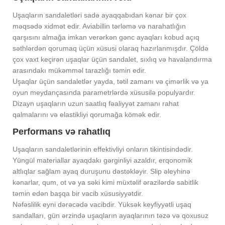
Uşaqların sandaletləri sadə ayaqqabıdan kənar bir çox
məqsədə xidmət edir. Aviabillin tərləmə və narahatlığın
qarşısını almağa imkan verərkən gənc ayaqları kobud açıq
səthlərdən qorumaq üçün xüsusi olaraq hazırlanmışdır. Çöldə
çox vaxt keçirən uşaqlar üçün sandalet, sıxlıq və havalandırma
arasındakı mükəmməl tarazlığı təmin edir.
Uşaqlar üçün sandaletlər yayda, tətil zamanı və çimərlik və ya
oyun meydançasında parametrlərdə xüsusilə populyardır.
Dizayn uşaqların uzun saatlıq fəaliyyət zamanı rahat
qalmalarını və elastikliyi qorumağa kömək edir.
Performans və rahatlıq
Uşaqların sandaletlərinin effektivliyi onların tikintisindədir.
Yüngül materiallar ayaqdakı gərginliyi azaldır, erqonomik
altlıqlar sağlam ayaq duruşunu dəstəkləyir. Slip əleyhinə
kənarlar, qum, ot və ya səki kimi müxtəlif ərazilərdə sabitlik
təmin edən başqa bir vacib xüsusiyyətdir.
Nəfəslilik eyni dərəcədə vacibdir. Yüksək keyfiyyətli uşaq
sandalları, gün ərzində uşaqların ayaqlarının təzə və qoxusuz