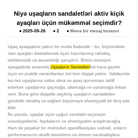
Niyə uşaqların sandaletləri aktiv kiçik
ayaqları üçün mükəmməl seçimdir?
●
2025-09-26
●
2
●
Mənə bir mesaj buraxın
Uşaq ayaqqabısı yalnız bir moda ifadəsidir - bu, böyüməkdə
olan ayaqları dəstəkləmək üçün hazırlanmış rahatlıq,
təhlükəsizlik və davamlılığı qarışdırır. Bütün mövsümi
ayaqqabılar arasında,
Uşaqların Səndəlləri
İsti hava geyimi
üçün ən praktik variantlardan biri kimi diqqət yetirin. Valideynlər
tez-tez uşaqlarına nəfəs alma və ayaq qorunması təklif
edərkən uşaqlarına qaçmağa, atlamağa və oynamağa imkan
verir. Buna görə diqqətlə seçilmiş uşaqların sandaletləri
gündəlik rahatlıq və sağlam böyüməyə əhəmiyyətli bir fərq edə
bilər.
Bu yazıda, uşaqlar üçün uyğun sandalet seçməyin
xüsusiyyətlərini, faydalarını və əhəmiyyətini araşdıracağıq.
Həm də peşəkar bir məhsulun spesifikasiyası cədvəli, onların
performansının ətraflı təsvirlərini və ümumi narahatlıqlara