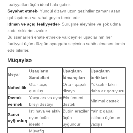
fəaliyyətləri üçün ideal hala gətirir.
Səyahət etmək
- Yüngül dizayn uzun gəzintilər zamanı asan
qablaşdırma və rahat geyim təmin edir.
İdman və açıq fəaliyyətlər
- Sürüşmə əleyhinə və şok udma
zədə risklərini azaldır.
Bu ssenariləri əhatə etməklə valideynlər uşaqlarının hər
fəaliyyət üçün düzgün ayaqqabı seçiminə sahib olmasını təmin
edə bilərlər.
Müqayisə
Uşaqların
Uşaqların
Uşaqların
Meyar
Səndəlləri
İdmançıları
terlikləri
Əla - açıq
Orta - qapalı
Yüksək - lakin
Nəfəslilik
quruluş
dizayn
daha az qoruyucu
Dəstək
Yaxşı arx və ayaq
Əla ümumi
Minimal dəstək
vermək
biləyi dəstəyi
dəstək
İsti hava və aktiv
Bütün ərazilər
Yalnız qapalı
Xarici
oyun üçün
üçün
istifadə üçün ən
uyğunluq
idealdır
uyğundur
yaxşısı
Müvafiq