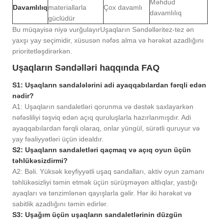
Məhdud
Davamlılıq
materiallarla
Çox davamlı
davamlılıq
güclüdür
Bu müqayisə niyə vurğulayır
Uşaqların Səndəlləri
tez-tez ən
yaxşı yay seçimidir, xüsusən nəfəs alma və hərəkət azadlığını
prioritetləşdirərkən.
Uşaqların Səndəlləri haqqında FAQ
S1: Uşaqların sandalələrini adi ayaqqabılardan fərqli edən
nədir?
A1: Uşaqların sandaletləri qorunma və dəstək saxlayarkən
nəfəsliliyi təşviq edən açıq quruluşlarla hazırlanmışdır. Adi
ayaqqabılardan fərqli olaraq, onlar yüngül, sürətli quruyur və
yay fəaliyyətləri üçün idealdır.
S2: Uşaqların sandaletləri qaçmaq və açıq oyun üçün
təhlükəsizdirmi?
A2: Bəli. Yüksək keyfiyyətli uşaq sandalları, aktiv oyun zamanı
təhlükəsizliyi təmin etmək üçün sürüşməyən altlıqlar, yastığı
ayaqları və tənzimlənən qayışlarla gəlir. Hər iki hərəkət və
sabitlik azadlığını təmin edirlər.
S3: Uşağım üçün uşaqların sandaletlərinin düzgün