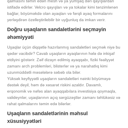
qalmasını təmin edən mesh və ya yumşaq dəri qayışlardan
istifadə edirlər. Velcro qayışları və ya tokalar kimi tənzimlənən
bağlar, böyüməkdə olan ayaqları və fərqli ayaq formalarını
yerləşdirən özelleştirilebilir bir uyğunluq da imkan verir.
Doğru uşaqların sandaletlərini seçməyin
əhəmiyyəti
Uşaqlar üçün diqqətlə hazırlanmış sandaletləri seçmək niyə bu
qədər vacibdir? Cavab uşaqların ayaqlarının hələ də inkişaf
etdiyini göstərir. Zəif dizayn edilmiş ayaqqabı, fiziki fəaliyyət
zamanı arch problemləri, blisterlər və ya narahatlıq kimi
uzunmüddətli məsələlərə səbəb ola bilər.
Yüksək keyfiyyətli uşaqların sandaletləri nəinki böyüməyə
dəstək deyil, həm də xəsarət riskini azaldır. Davamlı,
erqonomik və nəfəs alan ayaqqabılara investisiya qoymaqla,
valideynlər, uşaqlarının açıq sərgüzəştlər zamanı təhlükəsiz və
rahat qalmalarını təmin edə bilərlər.
Uşaqların sandaletlərinin məhsul
xüsusiyyətləri