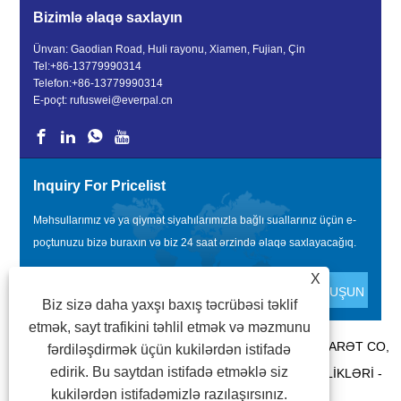
Bizimlə əlaqə saxlayın
Ünvan: Gaodian Road, Huli rayonu, Xiamen, Fujian, Çin
Tel:
+86-13779990314
Telefon:
+86-13779990314
E-poçt:
rufuswei@everpal.cn
Inquiry For Pricelist
Məhsullarımız və ya qiymət siyahılarımızla bağlı suallarınız üçün e-
poçtunuzu bizə buraxın və biz 24 saat ərzində əlaqə saxlayacağıq.
X
Biz sizə daha yaxşı baxış təcrübəsi təklif
etmək, sayt trafikini təhlil etmək və məzmunu
MÜƏLLIFLIK HÜQUQU © 2022 XIAMEN EVERPAL TICARƏT CO,
fərdiləşdirmək üçün kukilərdən istifadə
edirik. Bu saytdan istifadə etməklə siz
LTD - FLIP FLOPS, SANDALET TERLIK, SLAYD TERLIKLƏRI -
kukilərdən istifadəmizlə razılaşırsınız.
BÜTÜN HÜQUQLAR QORUNUR.