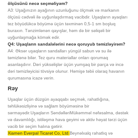
ölçüsünü necə seçməliyəm?
A3: Uşağınızın ayağının uzunluğunu ölçmək və markanın
ölçüsü cədvəli ilə uyğunlaşdırmaq vacibdir. Uşaqların ayaqları
tez böyüdükcə böyümə üçün təxminən 0,5-1 sm boşluq
buraxın. Tənzimlənən qayışlar, həm də bir səliqəli bir
uyğunlaşmağa kömək edir.
Q4: Uşaqların sandalələrini necə qoruyub təmizləyirəm?
A4: Əksər uşaqların sandalları yüngül sabun və su ilə
təmizlənə bilər. Tez quru materiallar onları qorumaq
asanlaşdırır. Dəri yüksəlişlər üçün yumşaq bir parça və incə
dəri təmizləyicisi tövsiyə olunur. Həmişə təbii olaraq havanın
qurumasına icazə verin.
Rəy
Uşaqlar üçün düzgün ayaqqabı seçmək, rahatlığına,
təhlükəsizliyinə və sağlam böyüməsinə bir
sərmayədir.
Uşaqların Səndəlləri
Mükəmməl nəfəsalma, dəstək
və davamlılığı, istiləşmə hava geyimi və aktiv həyat tərzi üçün
vacib bir seçim halına gətirir.
Xiamen Everpal Ticarət Co, Ltd.
Beynəlxalq rahatlıq və