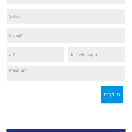
təqdim