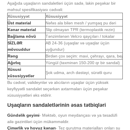
Aşağıda uşaqların sandaletləri üçün sadə, lakin peşəkar bir
məhsul spesifikasiyası cədvəli:
Xüsusiyyət
Xüsusiyyət
Üst material
Nəfəs ala bilən mesh / yumşaq pu dəri
Kənar material
Slip olmayan TPR (termoplastik rezin)
Bağlama növü
Tənzimlənən Velcro qayçıları / tokalar
SİZLƏR
AB 24-36 (uşaqlar və uşaqlar üçün
mövcuddur
uyğundur)
Rəng
Birdən çox seçim: mavi, çəhrayı, qara, bej
Ağırlıq
Yüngül (təxminən 150-200 qr bir sandal)
Xüsusi
Şok udma, arch dəstəyi, sürətli quru
xüsusiyyətlər
Bu cədvəl, valideynlər və alıcıların uşaqlar üçün yüksək
keyfiyyətli sandalet seçərkən axtarmaları üçün peşəkar
xüsusiyyətləri əks etdirir.
Uşaqların sandaletlərinin əsas tətbiqləri
Gündəlik geyimi
- Məktəb, oyun meydançası və ya təsadüfi
ailə gəzintiləri üçün mükəmməldir.
Çimərlik və hovuz kənarı
- Tez qurutma materialları onları su