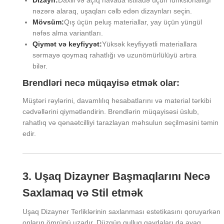
nəzərə alaraq, uşaqları cəlb edən dizaynları seçin.
Mövsüm:
Qış üçün peluş materiallar, yay üçün yüngül
nəfəs alma variantları.
Qiymət və keyfiyyət:
Yüksək keyfiyyətli materiallara
sərmayə qoymaq rahatlığı və uzunömürlülüyü artıra
bilər.
Brendləri necə müqayisə etmək olar:
Müştəri rəylərini, davamlılıq hesabatlarını və material tərkibi
cədvəllərini qiymətləndirin. Brendlərin müqayisəsi üslub,
rahatlıq və qənaətcilliyi tarazlayan məhsulun seçilməsini təmin
edir.
3. Uşaq Dizayner Başmaqlarını Necə
Saxlamaq və Stil etmək
Uşaq Dizayner Terliklərinin saxlanması estetikasını qoruyarkən
onların ömrünü uzadır. Düzgün qulluq qaydaları da ayaq