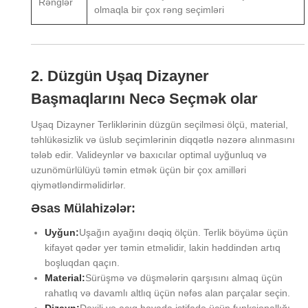
Rənglər
olmaqla bir çox rəng seçimləri
2. Düzgün Uşaq Dizayner
Başmaqlarını Necə Seçmək olar
Uşaq Dizayner Terliklərinin düzgün seçilməsi ölçü, material,
təhlükəsizlik və üslub seçimlərinin diqqətlə nəzərə alınmasını
tələb edir. Valideynlər və baxıcılar optimal uyğunluq və
uzunömürlülüyü təmin etmək üçün bir çox amilləri
qiymətləndirməlidirlər.
Əsas Mülahizələr:
Uyğun:
Uşağın ayağını dəqiq ölçün. Terlik böyümə üçün
kifayət qədər yer təmin etməlidir, lakin həddindən artıq
boşluqdan qaçın.
Material:
Sürüşmə və düşmələrin qarşısını almaq üçün
rahatlıq və davamlı altlıq üçün nəfəs alan parçalar seçin.
Dizayn:
Daxili və açıq havada istifadə üçün funksionallığı