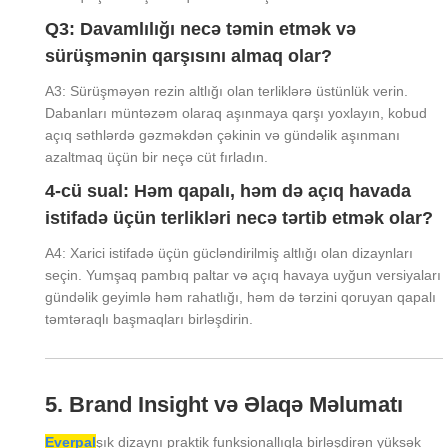
Q3: Davamlılığı necə təmin etmək və
sürüşmənin qarşısını almaq olar?
A3: Sürüşməyən rezin altlığı olan terliklərə üstünlük verin.
Dabanları müntəzəm olaraq aşınmaya qarşı yoxlayın, kobud
açıq səthlərdə gəzməkdən çəkinin və gündəlik aşınmanı
azaltmaq üçün bir neçə cüt fırladın.
4-cü sual: Həm qapalı, həm də açıq havada
istifadə üçün terlikləri necə tərtib etmək olar?
A4: Xarici istifadə üçün gücləndirilmiş altlığı olan dizaynları
seçin. Yumşaq pambıq paltar və açıq havaya uyğun versiyaları
gündəlik geyimlə həm rahatlığı, həm də tərzini qoruyan qapalı
təmtəraqlı başmaqları birləşdirin.
5. Brand Insight və Əlaqə Məlumatı
Everpal
şık dizaynı praktik funksionallıqla birləşdirən yüksək