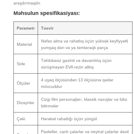
araşdırmaqdır.
Məhsulun spesifikasiyası:
Parametr
Təsvir
Nəfəs alma və rahatlıq üçün yüksək keyfiyyətli
Material
yumşaq dəri və ya təmtəraqlı parça
Təhlükəsiz gəzinti və davamlılıq üçün
Sole
sürüşməyən EVA rezin altlıq
4 uşaq ölçüsündən 13 ölçüsünə qədər
Ölçülər
mövcuddur
Cizgi film personajları, klassik naxışlar və lüks
Dizaynlar
bitirmələr
Çəki
Hərəkət rahatlığı üçün yüngül
Pastellər, canlı çalarlar və neytral çalarlar daxil