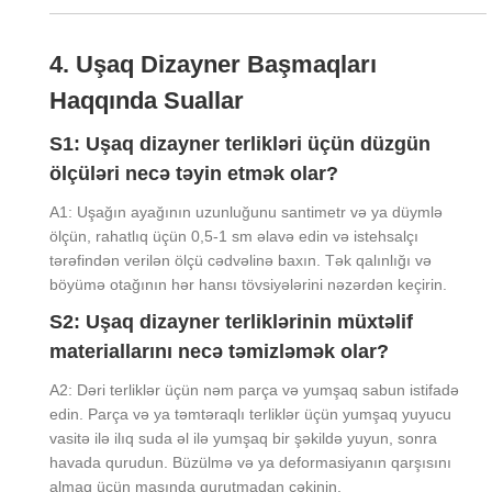
4. Uşaq Dizayner Başmaqları
Haqqında Suallar
S1: Uşaq dizayner terlikləri üçün düzgün
ölçüləri necə təyin etmək olar?
A1: Uşağın ayağının uzunluğunu santimetr və ya düymlə
ölçün, rahatlıq üçün 0,5-1 sm əlavə edin və istehsalçı
tərəfindən verilən ölçü cədvəlinə baxın. Tək qalınlığı və
böyümə otağının hər hansı tövsiyələrini nəzərdən keçirin.
S2: Uşaq dizayner terliklərinin müxtəlif
materiallarını necə təmizləmək olar?
A2: Dəri terliklər üçün nəm parça və yumşaq sabun istifadə
edin. Parça və ya təmtəraqlı terliklər üçün yumşaq yuyucu
vasitə ilə ilıq suda əl ilə yumşaq bir şəkildə yuyun, sonra
havada qurudun. Büzülmə və ya deformasiyanın qarşısını
almaq üçün maşında qurutmadan çəkinin.