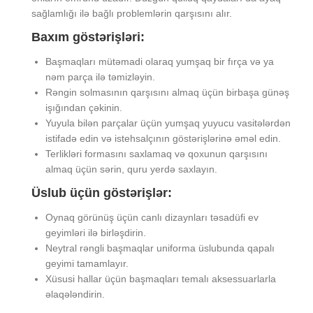
sağlamlığı ilə bağlı problemlərin qarşısını alır.
Baxım göstərişləri:
Başmaqları mütəmadi olaraq yumşaq bir fırça və ya
nəm parça ilə təmizləyin.
Rəngin solmasının qarşısını almaq üçün birbaşa günəş
işığından çəkinin.
Yuyula bilən parçalar üçün yumşaq yuyucu vasitələrdən
istifadə edin və istehsalçının göstərişlərinə əməl edin.
Terlikləri formasını saxlamaq və qoxunun qarşısını
almaq üçün sərin, quru yerdə saxlayın.
Üslub üçün göstərişlər:
Oynaq görünüş üçün canlı dizaynları təsadüfi ev
geyimləri ilə birləşdirin.
Neytral rəngli başmaqlar uniforma üslubunda qapalı
geyimi tamamlayır.
Xüsusi hallar üçün başmaqları temalı aksessuarlarla
əlaqələndirin.