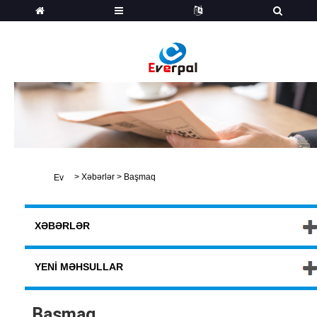
>
Xəbərlər
>
Başmaq
Ev
XƏBƏRLƏR
YENI MƏHSULLAR
Başmaq