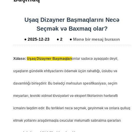
Uşaq Dizayner Başmaqlarını Necə
Seçmək və Baxmaq olar?
●
2025-12-23
●
2
●
Mənə bir mesaj buraxın
Xülasə:
Uşaq Dizayner Başmaqları
onlar sadəcə ayaqqabı deyil,
uşaqların gündəlik ehtiyaclarını ödəmək üçün rahatlığı, üslubu və
davamlılığı birləşdirir. Bu bələdçi məhsulun spesifikasiyası, seçim
meyarları, texniki xidmət tövsiyələri və ekspert fikirlərinin hərtərəfli
icmalını təqdim edir. Bu terlikləri necə seçmək, geyinmək və onlara qulluq
etmək yollarını araşdırmaqla oxucular məlumatlı satınalma qərarları