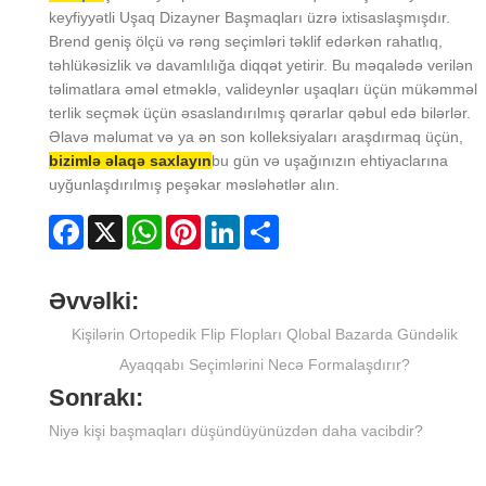
keyfiyyətli Uşaq Dizayner Başmaqları üzrə ixtisaslaşmışdır.
Brend geniş ölçü və rəng seçimləri təklif edərkən rahatlıq,
təhlükəsizlik və davamlılığa diqqət yetirir. Bu məqalədə verilən
təlimatlara əməl etməklə, valideynlər uşaqları üçün mükəmməl
terlik seçmək üçün əsaslandırılmış qərarlar qəbul edə bilərlər.
Əlavə məlumat və ya ən son kolleksiyaları araşdırmaq üçün,
bizimlə əlaqə saxlayın
bu gün və uşağınızın ehtiyaclarına
uyğunlaşdırılmış peşəkar məsləhətlər alın.
Facebook
X
WhatsApp
Pinterest
LinkedIn
Share
Əvvəlki:
Kişilərin Ortopedik Flip Flopları Qlobal Bazarda Gündəlik
Ayaqqabı Seçimlərini Necə Formalaşdırır?
Sonrakı:
Niyə kişi başmaqları düşündüyünüzdən daha vacibdir?