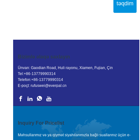
təqdim
Bizimlə əlaqə saxlayın
Ünvan: Gaodian Road, Huli rayonu, Xiamen, Fujian, Çin
Tel:
+86-13779990314
Telefon:
+86-13779990314
E-poçt:
rufuswei@everpal.cn
Inquiry For Pricelist
Məhsullarımız və ya qiymət siyahılarımızla bağlı suallarınız üçün e-