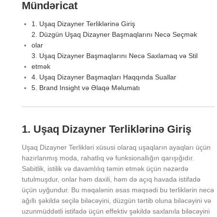
Mündəricat
1. Uşaq Dizayner Terliklərinə Giriş
2. Düzgün Uşaq Dizayner Başmaqlarını Necə Seçmək
olar
3. Uşaq Dizayner Başmaqlarını Necə Saxlamaq və Stil
etmək
4. Uşaq Dizayner Başmaqları Haqqında Suallar
5. Brand Insight və Əlaqə Məlumatı
1. Uşaq Dizayner Terliklərinə Giriş
Uşaq Dizayner Terlikləri xüsusi olaraq uşaqların ayaqları üçün
hazırlanmış moda, rahatlıq və funksionallığın qarışığıdır.
Sabitlik, istilik və davamlılıq təmin etmək üçün nəzərdə
tutulmuşdur, onlar həm daxili, həm də açıq havada istifadə
üçün uyğundur. Bu məqalənin əsas məqsədi bu terliklərin necə
ağıllı şəkildə seçilə biləcəyini, düzgün tərtib oluna biləcəyini və
uzunmüddətli istifadə üçün effektiv şəkildə saxlanıla biləcəyini