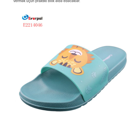
vermək üçün praktiki bilik əldə edəcəklər.