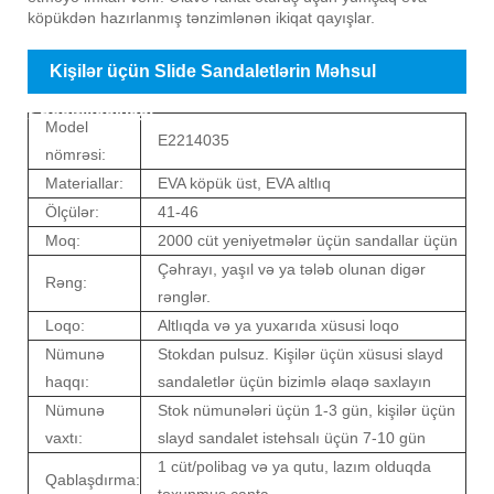
köpükdən hazırlanmış tənzimlənən ikiqat qayışlar.
Kişilər üçün Slide Sandaletlərin Məhsul
Spesifikasiyası
Model
E2214035
nömrəsi:
Materiallar:
EVA köpük üst, EVA altlıq
Ölçülər:
41-46
Moq:
2000 cüt yeniyetmələr üçün sandallar üçün
Çəhrayı, yaşıl və ya tələb olunan digər
Rəng:
rənglər.
Loqo:
Altlıqda və ya yuxarıda xüsusi loqo
Nümunə
Stokdan pulsuz. Kişilər üçün xüsusi slayd
haqqı:
sandaletlər üçün bizimlə əlaqə saxlayın
Nümunə
Stok nümunələri üçün 1-3 gün, kişilər üçün
vaxtı:
slayd sandalet istehsalı üçün 7-10 gün
1 cüt/polibag və ya qutu, lazım olduqda
Qablaşdırma:
toxunmuş çanta