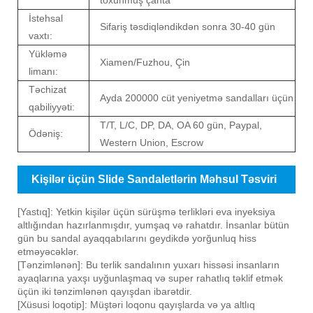
İstehsal
Sifariş təsdiqləndikdən sonra 30-40 gün
vaxtı:
Yükləmə
Xiamen/Fuzhou, Çin
limanı:
Təchizat
Ayda 200000 cüt yeniyetmə sandalları üçün
qabiliyyəti:
T/T, L/C, DP, DA, OA 60 gün, Paypal,
Ödəniş:
Western Union, Escrow
Kişilər üçün Slide Sandaletlərin Məhsul Təsviri
[Yastıq]: Yetkin kişilər üçün sürüşmə terlikləri eva inyeksiya
altlığından hazırlanmışdır, yumşaq və rahatdır. İnsanlar bütün
gün bu sandal ayaqqabılarını geydikdə yorğunluq hiss
etməyəcəklər.
[Tənzimlənən]: Bu terlik sandalının yuxarı hissəsi insanların
ayaqlarına yaxşı uyğunlaşmaq və super rahatlıq təklif etmək
üçün iki tənzimlənən qayışdan ibarətdir.
[Xüsusi loqotip]: Müştəri loqonu qayışlarda və ya altlıq