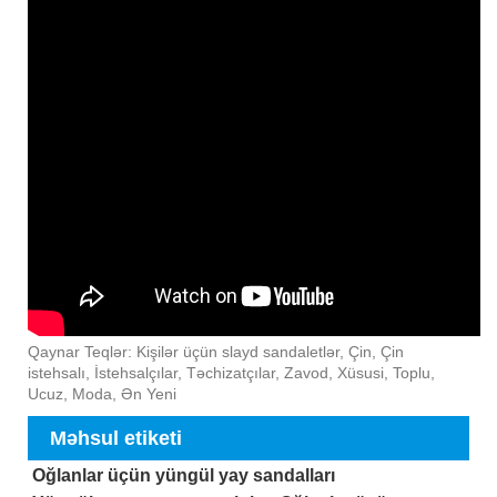
Qaynar Teqlər: Kişilər üçün slayd sandaletlər, Çin, Çin
istehsalı, İstehsalçılar, Təchizatçılar, Zavod, Xüsusi, Toplu,
Ucuz, Moda, Ən Yeni
Məhsul etiketi
Oğlanlar üçün yüngül yay sandalları