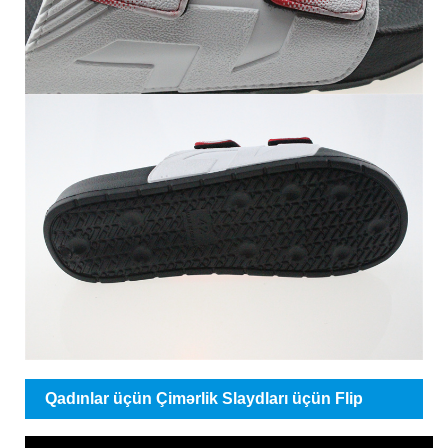
Qadınlar üçün Çimərlik Slaydları üçün Flip
Flopların Vediosu