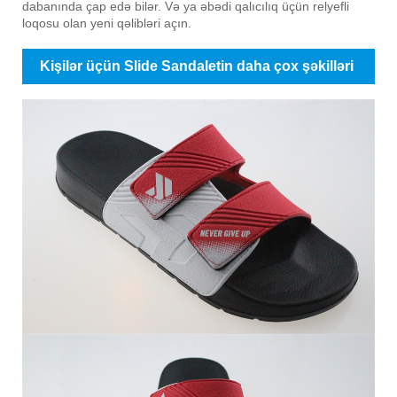
dabanında çap edə bilər. Və ya əbədi qalıcılıq üçün relyefli
loqosu olan yeni qəlibləri açın.
Kişilər üçün Slide Sandaletin daha çox şəkilləri