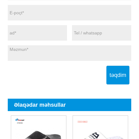
təqdim
Əlaqədar məhsullar