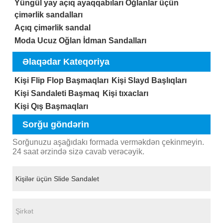
Yüngül yay açıq ayaqqabıları Oğlanlar üçün
çimərlik sandalları
Açıq çimərlik sandal
Moda Ucuz Oğlan İdman Sandalları
Əlaqədar Kateqoriya
Kişi Flip Flop Başmaqları
Kişi Slayd Başlıqları
Kişi Sandaleti Başmaq
Kişi tıxacları
Kişi Qış Başmaqları
Sorğu göndərin
Sorğunuzu aşağıdakı formada verməkdən çekinmeyin.
24 saat ərzində sizə cavab verəcəyik.