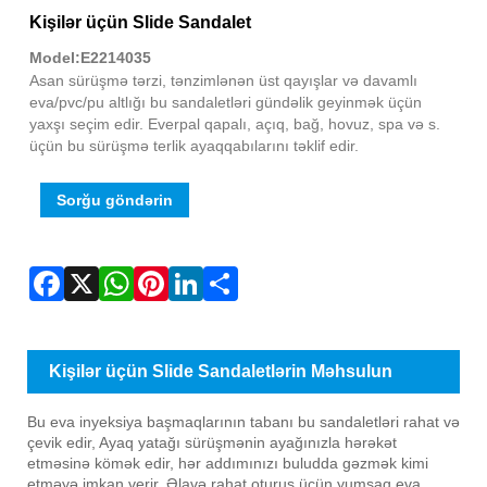
Fac
X
Wha
Pint
Link
Sha
Kişilər üçün Slide Sandalet
Model:E2214035
Asan sürüşmə tərzi, tənzimlənən üst qayışlar və davamlı
eva/pvc/pu altlığı bu sandaletləri gündəlik geyinmək üçün
yaxşı seçim edir. Everpal qapalı, açıq, bağ, hovuz, spa və s.
üçün bu sürüşmə terlik ayaqqabılarını təklif edir.
Sorğu göndərin
Kişilər üçün Slide Sandaletlərin Məhsulun
Təqdimatı
Bu eva inyeksiya başmaqlarının tabanı bu sandaletləri rahat və
çevik edir, Ayaq yatağı sürüşmənin ayağınızla hərəkət
etməsinə kömək edir, hər addımınızı buludda gəzmək kimi
etməyə imkan verir. Əlavə rahat oturuş üçün yumşaq eva