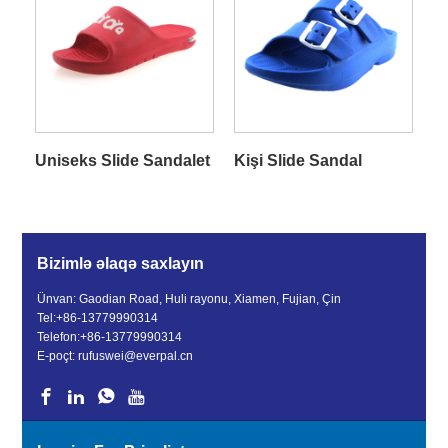
Uniseks Slide Sandalet
Kişi Slide Sandal
Bizimlə əlaqə saxlayın
Ünvan: Gaodian Road, Huli rayonu, Xiamen, Fujian, Çin
Tel:
+86-13779990314
Telefon:
+86-13779990314
E-poçt:
rufuswei@everpal.cn