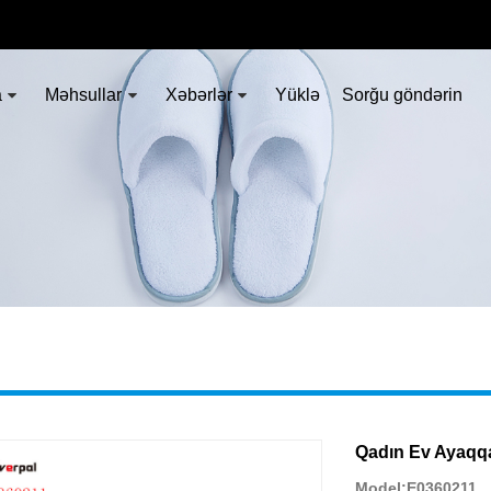
a
Məhsullar
Xəbərlər
Yüklə
Sorğu göndərin
Qadın Ev Ayaqqa
Model:E0360211