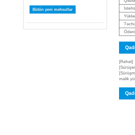
Qabla
İstehs
Bütün yeni məhsullar
Yüklə
Təchiz
Ödəni
Qadı
[Rahat]:
[Sürüşən
[Sürüşm
malik yü
Qadı