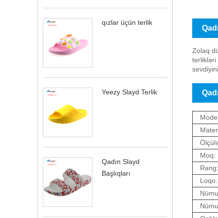
qızlar üçün terlik
Qadı
Zolaq di
terliklə
sevdiyin
Yeezy Slayd Terlik
Qadı
Model
Materi
Ölçülə
Moq:
Qadın Slayd
Rəng
Başlıqları
Loqo:
Nümu
Nümun