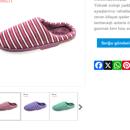
Yüksək sıxlıqlı yadd
ayaqlarınızı rahat
verən kifayət qədər
təmtəraqlı astarla 
gəzmək kimi hiss ed
Sorğu göndər