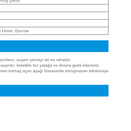
unmuş çanta
n Union, Escrow
ırlanır, axşam yeməyi isti və rahatdır.
sandır, beləliklə tez yatağa və divana gedə bilərsiniz.
məni tutmaq üçün aşağı hissəsində sürüşməyən teksturaya