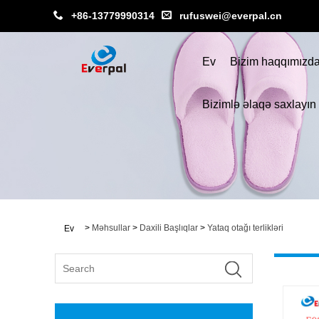
+86-13779990314
rufuswei@everpal.cn
Ev
Bizim haqqımızd
Bizimlə əlaqə saxlayın
>
Məhsullar
>
Daxili Başlıqlar
>
Yataq otağı terlikləri
Ev