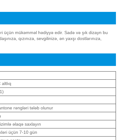
ləri üçün mükəmməl hədiyyə edir. Sadə və şık dizayn bu
aşınıza, qızınıza, sevgilinizə, ən yaxşı dostlarınıza,
altlıq
1)
antone rəngləri tələb olunur
u
bizimlə əlaqə saxlayın
kləri üçün 7-10 gün