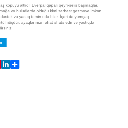
aş köpüyü altlıqlı Everpal qapalı qeyri-səlis başmaqlar,
lamağa və buludlarda olduğu kimi sərbəst gəzməyə imkan
 dəstək və yastıq təmin edə bilər. İçəri də yumşaq
örtülmüşdür, ayaqlarınızı rahat əhatə edir və yastıqda
irsiniz.
in
Live