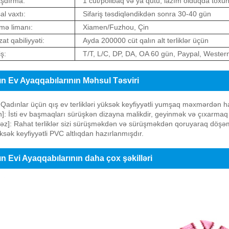
şdırma:
1 cüt/polibaq və ya qutu, lazım olduqda tox
al vaxtı:
Sifariş təsdiqləndikdən sonra 30-40 gün
mə limanı:
Xiamen/Fuzhou, Çin
at qabiliyyəti:
Ayda 200000 cüt qalın alt terliklər üçün
ş:
T/T, L/C, DP, DA, OA 60 gün, Paypal, Wester
n Ev Ayaqqabılarının Məhsul Təsviri
 Qadınlar üçün qış ev terlikləri yüksək keyfiyyətli yumşaq məxmərdən haz
]: İsti ev başmaqları sürüşkən dizayna malikdir, geyinmək və çıxarmaq a
əz]: Rahat terliklər sizi sürüşməkdən və sürüşməkdən qoruyaraq döşə
ksək keyfiyyətli PVC altlıqdan hazırlanmışdır.
n Evi Ayaqqabılarının daha çox şəkilləri