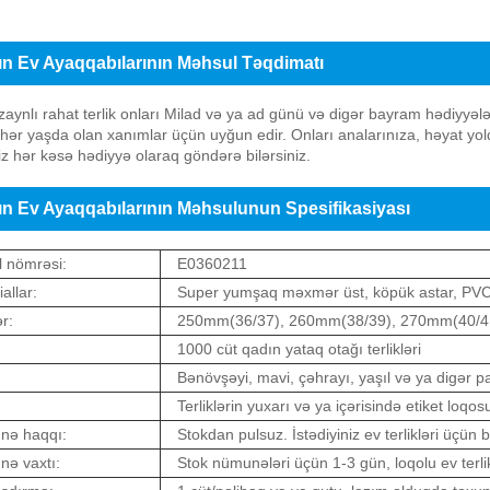
n Ev Ayaqqabılarının Məhsul Təqdimatı
zaynlı rahat terlik onları Milad və ya ad günü və digər bayram hədiyyə
ri hər yaşda olan xanımlar üçün uyğun edir. Onları analarınıza, həyat yold
iz hər kəsə hədiyyə olaraq göndərə bilərsiniz.
n Ev Ayaqqabılarının Məhsulunun Spesifikasiyası
 nömrəsi:
E0360211
allar:
Super yumşaq məxmər üst, köpük astar, PVC 
r:
250mm(36/37), 260mm(38/39), 270mm(40/4
1000 cüt qadın yataq otağı terlikləri
:
Bənövşəyi, mavi, çəhrayı, yaşıl və ya digər p
Terliklərin yuxarı və ya içərisində etiket loqos
nə haqqı:
Stokdan pulsuz. İstədiyiniz ev terlikləri üçün 
ə vaxtı:
Stok nümunələri üçün 1-3 gün, loqolu ev terli