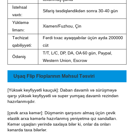
İstehsal
Sifariş təsdiqləndikdən sonra 30-40 gün
vaxtı:
Yükləmə
Xiamen/Fuzhou, Çin
limanı:
Təchizat
Fərdi tıxac ayaqqabılar üçün ayda 200000
qabiliyyəti:
cüt
T/T, L/C, DP, DA, OA 60 gün, Paypal,
Ödəniş
Western Union, Escrow
Uşaq Flip Floplarının Məhsul Təsviri
[Yüksək keyfiyyətli kauçuk]: Daban davamlı və sürüşməyə
qarşı yüksək keyfiyyətli və super yumşaq davamlı rezindən
hazırlanmışdır.
[çevik arxa kəmər]: Düşmənin qarşısını almaq üçün çevik
elastik arxa kəmərlə hazırlanmış yeniyetmə qız sandalları.
Kəmər uşaqları yerində saxlaya bilər ki, onlar da onları
kənarda taxa bilərlər.