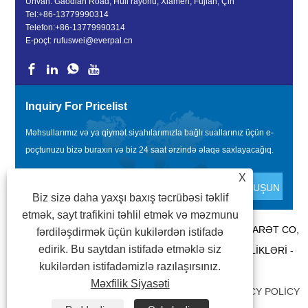
Ünvan: Gaodian Road, Huli rayonu, Xiamen, Fujian, Çin
Tel:
+86-13779990314
Telefon:
+86-13779990314
E-poçt:
rufuswei@everpal.cn
Inquiry For Pricelist
Məhsullarımız və ya qiymət siyahılarımızla bağlı suallarınız üçün e-
poçtunuzu bizə buraxın və biz 24 saat ərzində əlaqə saxlayacağıq.
X
Biz sizə daha yaxşı baxış təcrübəsi təklif
etmək, sayt trafikini təhlil etmək və məzmunu
MÜƏLLIFLIK HÜQUQU © 2022 XIAMEN EVERPAL TICARƏT CO,
fərdiləşdirmək üçün kukilərdən istifadə
edirik. Bu saytdan istifadə etməklə siz
LTD - FLIP FLOPS, SANDALET TERLIK, SLAYD TERLIKLƏRI -
kukilərdən istifadəmizlə razılaşırsınız.
BÜTÜN HÜQUQLAR QORUNUR.
Məxfilik Siyasəti
BAĞLANTILAR
|
SITEMAP
|
RSS
|
XML
|
PRIVACY POLICY