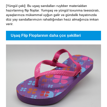
[Yüngül çəki]: Bu uşaq sandalları ruybber materialdan
hazırlanmış flip floplar. Yumşaq və yüngül toxunma təəssüratı,
ayaqlarınıza mükəmməl uyğun gəlir və gündəlik həyatınızda
düz yay sandallarımızın rahatlığından həzz almağınıza imkan
verir.
Uşaq Flip Floplarının daha çox şəkilləri