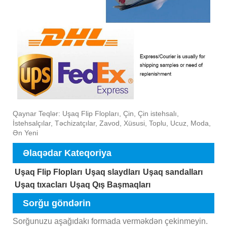
Qaynar Teqlər: Uşaq Flip Flopları, Çin, Çin istehsalı,
İstehsalçılar, Təchizatçılar, Zavod, Xüsusi, Toplu, Ucuz, Moda,
Ən Yeni
Əlaqədar Kateqoriya
Uşaq Flip Flopları
Uşaq slaydları
Uşaq sandalları
Uşaq tıxacları
Uşaq Qış Başmaqları
Sorğu göndərin
Sorğunuzu aşağıdakı formada verməkdən çekinmeyin.