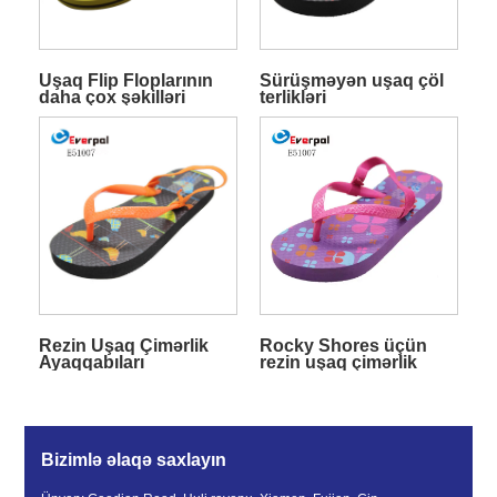
Uşaq Flip Floplarının
Sürüşməyən uşaq çöl
daha çox şəkilləri
terlikləri
Rezin Uşaq Çimərlik
Rocky Shores üçün
Ayaqqabıları
rezin uşaq çimərlik
ayaqqabıları
Bizimlə əlaqə saxlayın