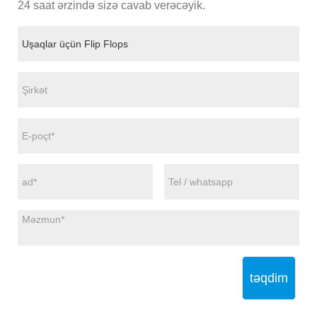
24 saat ərzində sizə cavab verəcəyik.
təqdim