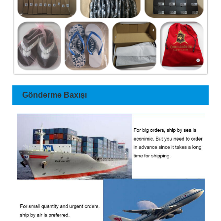
Göndərmə Baxışı