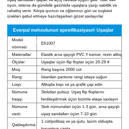
oyun, istərsə də gündəlik gəzintidə uşaqlara yaxşı sabitlik və
rahatlıq verin. Körpə qızınızı və oğlanınızı gün və xoşbəxt
ürəkləri qəbul etməyə hazırlaşarkən gözəl saxlayırlar.
Everpal məhsulunun spesifikasiyası® Uşaqlar
Model
üçün Flip Flops
E51007
nömrəsi:
Materiallar:
Elastik arxa qayışlı PVC Y kəmər, rezin altlıq
Ölçülər:
Uşaqlar üçün flip floplar üçün 20-29 #
Moq:
Rəng başına 2000 cüt
Rəng:
İstənilən pantone rəngi istəyə uyğun
Loqo:
Altlıqda loqo və ya qrafik çap edin
Nümunə
Stokdan pulsuz. Uşaq flip floplarını
haqqı:
fərdiləşdirmək üçün bizimlə əlaqə saxlayın
Nümunə
Stok nümunələri üçün 1-3 gün, arxa qayışlı
vaxtı:
uşaq sandalları üçün 7-10 gün
1 cüt/polibaq və ya qutu, lazım olduqda
Qablaşdırma:
toxunmuş çanta