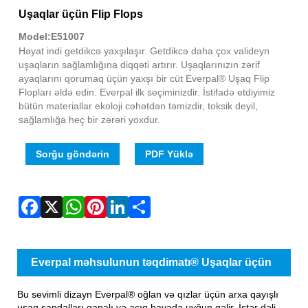
Fac
X
Wha
Pint
Link
Sha
Uşaqlar üçün Flip Flops
Model:E51007
Həyat indi getdikcə yaxşılaşır. Getdikcə daha çox valideyn
uşaqların sağlamlığına diqqəti artırır. Uşaqlarınızın zərif
ayaqlarını qorumaq üçün yaxşı bir cüt Everpal® Uşaq Flip
Flopları əldə edin. Everpal ilk seçiminizdir. İstifadə etdiyimiz
bütün materiallar ekoloji cəhətdən təmizdir, toksik deyil,
sağlamlığa heç bir zərəri yoxdur.
Sorğu göndərin
PDF Yüklə
Everpal məhsulunun təqdimatı® Uşaqlar üçün
Flip Flops
Bu sevimli dizayn Everpal® oğlan və qızlar üçün arxa qayışlı
uşaq sandalları qapalı və açıq havada uyğun gəlir. İstər dəli