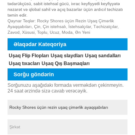
tədarükçüsü, sabit istehsal gücü, ixrac keyfiyyətli keyfiyyətə
nəzarət və qlobal sahil və açıq bazarlar üçün ardıcıl təchizatı
təmin edir.
Qaynar Teqlər: Rocky Shores üçün Rezin Uşaq Çimərlik
Ayaqqabıları, Çin, Çin istehsalı, İstehsalçılar, Təchizatçılar,
Zavod, Xüsusi, Toplu, Ucuz, Moda, Ən Yeni
Əlaqədar Kateqoriya
Uşaq Flip Flopları
Uşaq slaydları
Uşaq sandalları
Uşaq tıxacları
Uşaq Qış Başmaqları
Sorğu göndərin
Sorğunuzu aşağıdakı formada verməkdən çekinmeyin.
24 saat ərzində sizə cavab verəcəyik.