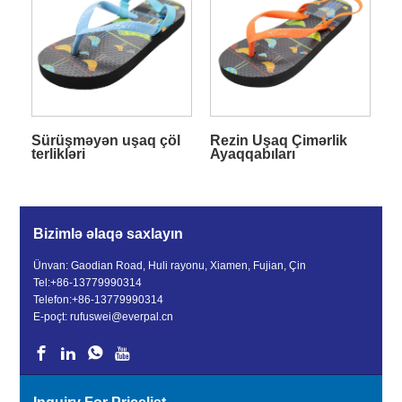
Sürüşməyən uşaq çöl
Rezin Uşaq Çimərlik
terlikləri
Ayaqqabıları
Bizimlə əlaqə saxlayın
Ünvan: Gaodian Road, Huli rayonu, Xiamen, Fujian, Çin
Tel:
+86-13779990314
Telefon:
+86-13779990314
E-poçt:
rufuswei@everpal.cn