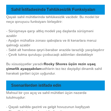
Sahil İstifadəsində Təhlükəsizlik Funksiyaları
Qayalı sahil mühitlərində təhlükəsizlik vacibdir. Bu model bir
neçə qoruyucu funksiyanı birləşdirir:
- Sürüşməyə qarşı altlıq modeli yaş daşlarda sürüşməni
azaldır
- Ayağın mühafizə zonası qabıqlara və iti kənarlara məruz
qalmağı azaldır
- Sabit alt həndəsə qeyri-bərabər ərazidə tarazlığı yaxşılaşdırır
- Çevik tutma quruluşu çoxbucaqlı addımları dəstəkləyir
Bu xüsusiyyətlər yaradır
Rocky Shores üçün rezin uşaq
çimərlik ayaqqabıları
səthlərin tez-tez dəyişdiyi dinamik sahil
hərəkəti şərtləri üçün uyğundur.
Ssenarilərdən istifadə edin
Məhsul bir çox açıq və sahil mühitləri üçün nəzərdə
tutulmuşdur:
- Qayalı sahildə gəzinti və gelgit hovuzunun kəşfiyyatı