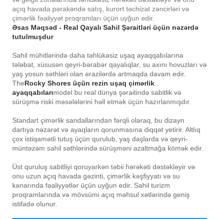
açıq havada pərakəndə satış, kurort təchizat zəncirləri və
çimərlik fəaliyyət proqramları üçün uyğun edir.
Əsas Məqsəd - Real Qayalı Sahil Şəraitləri üçün nəzərdə
tutulmuşdur
Sahil mühitlərində daha təhlükəsiz uşaq ayaqqabılarına
tələbat, xüsusən qeyri-bərabər qayalıqlar, su axını hovuzları və
yaş yosun səthləri olan ərazilərdə artmaqda davam edir.
The
Rocky Shores üçün rezin uşaq çimərlik
ayaqqabıları
model bu real dünya şəraitində sabitlik və
sürüşmə riski məsələlərini həll etmək üçün hazırlanmışdır.
Standart çimərlik sandallarından fərqli olaraq, bu dizayn
dartıya nəzarət və ayaqların qorunmasına diqqət yetirir. Altlıq
çox istiqamətli tutuş üçün qurulub, yaş daşlarda və qeyri-
müntəzəm sahil səthlərində sürüşməni azaltmağa kömək edir.
Üst quruluş sabitliyi qoruyarkən təbii hərəkəti dəstəkləyir və
onu uzun açıq havada gəzinti, çimərlik kəşfiyyatı və su
kənarında fəaliyyətlər üçün uyğun edir. Sahil turizm
proqramlarında və mövsümi açıq məhsul xətlərində geniş
istifadə olunur.