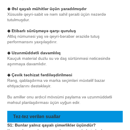
◆ Əsl qayalı mühitlər üçün yaradılmışdır
Xüsusilə qeyri-sabit və nəm sahil şəraiti üçün nəzərdə
tutulmuşdur.
◆ Etibarlı sürüşməyə qarşı quruluş
Altlıq nümunəsi yaş və qeyri-bərabər ərazidə tutuş
performansını yaxşılaşdırır.
◆ Uzunmüddətli davamlılıq
Kauçuk material duzlu su və daş sürtünməsi nəticəsində
aşınmaya davamlıdır.
◆ Çevik təchizat fərdiləşdirilməsi
Rəng, qablaşdırma və marka seçimləri müxtəlif bazar
ehtiyaclarını dəstəkləyir.
Bu amillər onu ardıcıl mövsümi paylama və uzunmüddətli
məhsul planlaşdırması üçün uyğun edir.
Tez-tez verilən suallar
S1: Bunlar yalnız qayalı çimərliklər üçündür?