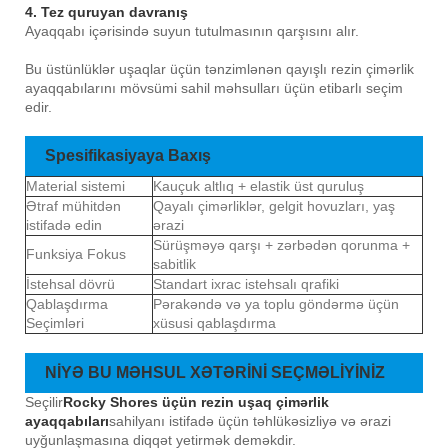
4. Tez quruyan davranış
Ayaqqabı içərisində suyun tutulmasının qarşısını alır.
Bu üstünlüklər uşaqlar üçün tənzimlənən qayışlı rezin çimərlik
ayaqqabılarını mövsümi sahil məhsulları üçün etibarlı seçim
edir.
Spesifikasiyaya Baxış
Material sistemi
Kauçuk altlıq + elastik üst quruluş
Ətraf mühitdən
Qayalı çimərliklər, gelgit hovuzları, yaş
istifadə edin
ərazi
Sürüşməyə qarşı + zərbədən qorunma +
Funksiya Fokus
sabitlik
İstehsal dövrü
Standart ixrac istehsalı qrafiki
Qablaşdırma
Pərakəndə və ya toplu göndərmə üçün
Seçimləri
xüsusi qablaşdırma
NİYƏ BU MƏHSUL XƏTƏRİNİ SEÇMƏLİYİNİZ
Seçilir
Rocky Shores üçün rezin uşaq çimərlik
ayaqqabıları
sahilyanı istifadə üçün təhlükəsizliyə və ərazi
uyğunlaşmasına diqqət yetirmək deməkdir.