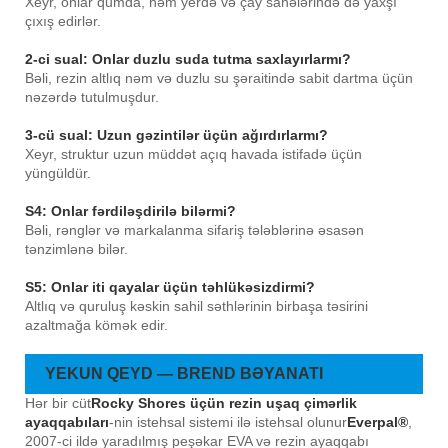
Xeyr, onlar qumda, nəm yerdə və çay sahələrində də yaxşı
çıxış edirlər.
2-ci sual: Onlar duzlu suda tutma saxlayırlarmı?
Bəli, rezin altlıq nəm və duzlu su şəraitində sabit dartma üçün
nəzərdə tutulmuşdur.
3-cü sual: Uzun gəzintilər üçün ağırdırlarmı?
Xeyr, struktur uzun müddət açıq havada istifadə üçün
yüngüldür.
S4: Onlar fərdiləşdirilə bilərmi?
Bəli, rənglər və markalanma sifariş tələblərinə əsasən
tənzimlənə bilər.
S5: Onlar iti qayalar üçün təhlükəsizdirmi?
Altlıq və quruluş kəskin sahil səthlərinin birbaşa təsirini
azaltmağa kömək edir.
YEKUN QEYD — BREND BƏYANATI
Hər bir cüt
Rocky Shores üçün rezin uşaq çimərlik
ayaqqabıları
-nin istehsal sistemi ilə istehsal olunur
Everpal®
,
2007-ci ildə yaradılmış peşəkar EVA və rezin ayaqqabı