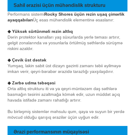
Sahil ərazisi üçün mühəndislik strukturu
Performans sistemi
Rocky Shores üçün rezin uşaq çimərlik
ayaqqabıları
Üç əsas mühəndislik elementinə əsaslanır:
◆ Yüksək sürtünməli rezin altlıq
Dərin protektor kanalları yaş süxurlarda yerlə təması artırır,
gelgit zonalarında və yosunlarla örtülmüş səthlərdə sürüşmə
riskini azaldır.
◆ Çevik üst dəstək
Yumşaq, lakin sabit üst dizayn gəzinti zamanı təbii əyilməyə
imkan verir, qeyri-bərabər ərazidə tarazlığı yaxşılaşdırır.
◆ Zərbə udma təbəqəsi
Orta altlıq strukturu iti və ya qeyri-müntəzəm daş səthlərə
basmağın təsirini azaltmağa kömək edir, uzun müddət açıq
havada istifadə zamanı rahatlığı artırır.
Bu birləşmiş sistemlər məhsulu qum, qaya və suyun bir yerdə
mövcud olduğu qarışıq ərazilər üçün uyğun edir.
Ərazi performansının müqayisəsi