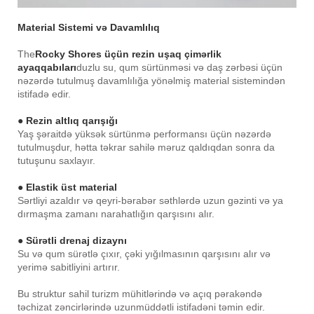
Material Sistemi və Davamlılıq
The
Rocky Shores üçün rezin uşaq çimərlik
ayaqqabıları
duzlu su, qum sürtünməsi və daş zərbəsi üçün
nəzərdə tutulmuş davamlılığa yönəlmiş material sistemindən
istifadə edir.
● Rezin altlıq qarışığı
Yaş şəraitdə yüksək sürtünmə performansı üçün nəzərdə
tutulmuşdur, hətta təkrar sahilə məruz qaldıqdan sonra da
tutuşunu saxlayır.
● Elastik üst material
Sərtliyi azaldır və qeyri-bərabər səthlərdə uzun gəzinti və ya
dırmaşma zamanı narahatlığın qarşısını alır.
● Sürətli drenaj dizaynı
Su və qum sürətlə çıxır, çəki yığılmasının qarşısını alır və
yerimə sabitliyini artırır.
Bu struktur sahil turizm mühitlərində və açıq pərakəndə
təchizat zəncirlərində uzunmüddətli istifadəni təmin edir.