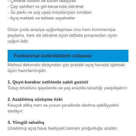
- Çimərlik turizmi və kurort fəaliyyəti
- Çay sahilləri və göl kənarında istirahət
- Su parkı və yaş uşaq meydançası zonaları
- Açıq məktəb və təbiətə səyahətlər
Onun çoxlu əraziyə uyğunlaşması onu həm kommersiya
paylama, həm də istirahət üçün istifadə proqramları üçün
uyğun edir.
Funksional üstünlüklərin xülasəsi
Məhsul dekorativ dizayndan çox praktiki açıq havada işləmək
üçün hazırlanmışdır.
1. Qeyri-bərabər səthlərdə sabit gəzinti
Tutuş strukturu qayalarda və yaş ərazidə tarazlığı yaxşılaşdırır.
2. Azaldılmış sürüşmə riski
Kauçuk altlıq nəm və yosun şəraitində dartma qabiliyyətini
saxlayır.
3. Yüngül rahatlıq
Uzadılmış açıq hava fəaliyyəti zamanı yorğunluğu azaldır.