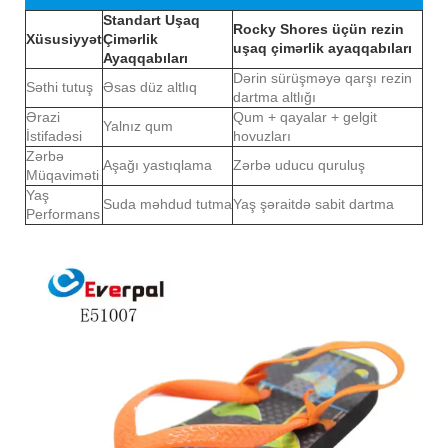
Standart Uşaq
Rocky Shores üçün rezin
Xüsusiyyət
Çimərlik
uşaq çimərlik ayaqqabıları
Ayaqqabıları
Dərin sürüşməyə qarşı rezin
Səthi tutuş
Əsas düz altlıq
dartma altlığı
Ərazi
Qum + qayalar + gelgit
Yalnız qum
İstifadəsi
hovuzları
Zərbə
Aşağı yastıqlama
Zərbə uducu quruluş
Müqaviməti
Yaş
Suda məhdud tutma
Yaş şəraitdə sabit dartma
Performans