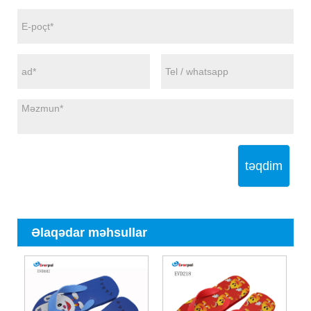
təqdim
Əlaqədar məhsullar