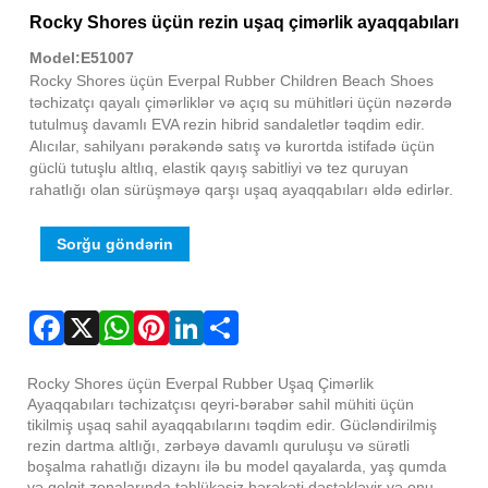
Fac
X
Wha
Pint
Link
Sha
Rocky Shores üçün rezin uşaq çimərlik ayaqqabıları
Model:E51007
Rocky Shores üçün Everpal Rubber Children Beach Shoes
təchizatçı qayalı çimərliklər və açıq su mühitləri üçün nəzərdə
tutulmuş davamlı EVA rezin hibrid sandaletlər təqdim edir.
Alıcılar, sahilyanı pərakəndə satış və kurortda istifadə üçün
güclü tutuşlu altlıq, elastik qayış sabitliyi və tez quruyan
rahatlığı olan sürüşməyə qarşı uşaq ayaqqabıları əldə edirlər.
Sorğu göndərin
Rocky Shores üçün Everpal Rubber Uşaq Çimərlik
Ayaqqabıları təchizatçısı qeyri-bərabər sahil mühiti üçün
tikilmiş uşaq sahil ayaqqabılarını təqdim edir. Gücləndirilmiş
rezin dartma altlığı, zərbəyə davamlı quruluşu və sürətli
boşalma rahatlığı dizaynı ilə bu model qayalarda, yaş qumda
və gelgit zonalarında təhlükəsiz hərəkəti dəstəkləyir və onu