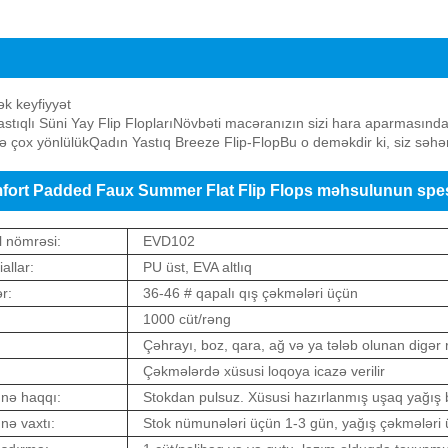
t Padded Faux Summer Flat Flip Flops məhsulunun təqdim
k keyfiyyət
stıqlı Süni Yay Flip Flopları
Növbəti macəranızın sizi hara aparmasından 
ə çox yönlülük
Qadın Yastıq Breeze Flip-Flop
Bu o deməkdir ki, siz səhə
ort Padded Faux Summer Flat Flip Flops məhsulunun spesi
 nömrəsi:
EVD102
allar:
PU üst, EVA altlıq
r:
36-46 # qapalı qış çəkmələri üçün
1000 cüt/rəng
:
Çəhrayı, boz, qara, ağ və ya tələb olunan digər 
Çəkmələrdə xüsusi loqoya icazə verilir
nə haqqı:
Stokdan pulsuz. Xüsusi hazırlanmış uşaq yağış b
ə vaxtı:
Stok nümunələri üçün 1-3 gün, yağış çəkmələri