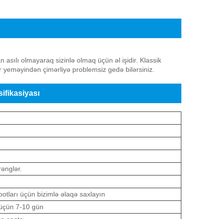
atı
asılı olmayaraq sizinlə olmaq üçün əl işidir. Klassik
r yeməyindən çimərliyə problemsiz gedə bilərsiniz.
fikasiyası
rənglər.
otları üçün bizimlə əlaqə saxlayın
 üçün 7-10 gün