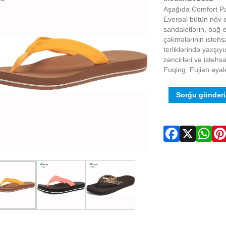
Aşağıda Comfort Pad
Everpal bütün növ ev
sandaletlərin, bağ e
çəkmələrinin istehs
terliklərində yaxşıy
zəncirləri və istehs
Fuqing, Fujian əyalə
Sorğu göndər