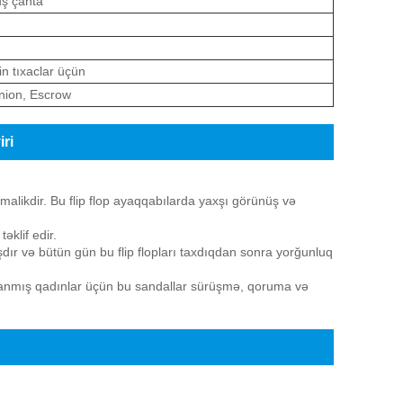
uş çanta
n tıxaclar üçün
nion, Escrow
ri
alikdir. Bu flip flop ayaqqabılarda yaxşı görünüş və
klif edir.
dır və bütün gün bu flip flopları taxdıqdan sonra yorğunluq
rlanmış qadınlar üçün bu sandallar sürüşmə, qoruma və