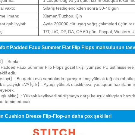
şdırma:
1 cüt/polibag və ya qutu, lazım olduqda toxunm
al vaxtı:
Sifariş təsdiqləndikdən sonra 30-40 gün
mə limanı:
Xiamen/Fuzhou, Çin
at qabiliyyəti:
Ayda 200000 cüt uşaq yağış çəkmələri üçün rezi
ş:
T/T, L/C, DP, DA, OA 60 gün, Paypal, Western U
ort Padded Faux Summer Flat Flip Flops məhsulunun təsvi
】: Bunlar
Padded Faux Summer Flip Flops gözəl tikişli yumşaq PU üst hissələrə m
əklif edir.
təyi】: Bu qadın eva sandalında quraşdırılmış yüksək tağ əla rahatlıq tə
sıçrayışlı EVA İçlik】: Ayaqlı yüksək elastik eva, yastıqdan hazırlanmış
məyəcək.
lı altlıq】: Yüksək keyfiyyətli sürüşməyə qarşı kauçuk altlıqdan hazı
ıq təmin edəcək.
n Cushion Breeze Flip-Flop-un daha çox şəkilləri