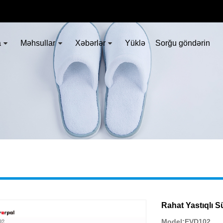
a
Məhsullar
Xəbərlər
Yüklə
Sorğu göndərin
Rahat Yastıqlı Sü
Model:EVD102