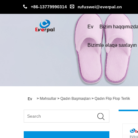
+86-13779990314
rufuswei@everpal.cn
Ev
Bizim haqqımızd
Bizimlə əlaqə saxlayın
>
Məhsullar
>
Qadın Başmaqları
>
Qadın Flip Flop Terlik
Ev