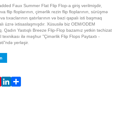
ded Faux Summer Flat Flip Flop-a giriş verilmişdir,
a flip floplarının, çimərlik rezin flip floplarının, sürüşmə
va tıxaclarının qatırlarının və bəzi qapalı isti başmaq
alı üzrə ixtisaslaşmışdır. Xüsusilə biz OEM/ODEM
ıq. Qadın Yastıqlı Breeze Flip-Flop bazamız yetkin təchizat
al texnikası ilə məşhur "Çimərlik Flip Flops Paytaxtı -
ti"ndə yerləşir.
in
Live