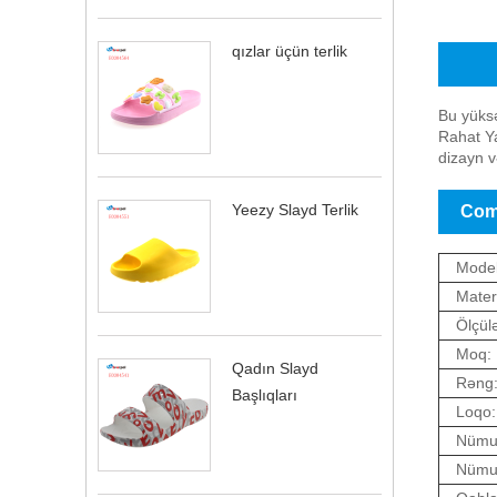
qızlar üçün terlik
Comfor
Bu yüksə
Rahat Ya
dizayn v
Yeezy Slayd Terlik
Comf
Model
Materi
Ölçülə
Moq:
Qadın Slayd
Rəng
Başlıqları
Loqo:
Nümu
Nümun