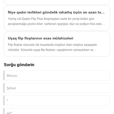
bilərmi? Mənim üçün cavab, qadın sandaletinin terliklərində yatır. Bu
çox yönlü ayaqqabı seçimləri yalnız ayaqları rahat saxlamaq üçün
Niyə qadın terlikləri gündəlik rahatlıq üçün ən asan təkmilləşdirmədir?
deyil, həm də müxtəlif həyat tərzi tələblərinə uyğundur. Ev
aşınmasından təsadüfi açıq istifadəyə qədər, görünüşlərdə güzəştə
Yanlış cüt Qadın Flip Flop Başmaqları sadə bir yerişi bütün gün
getməyən praktik bir həll kimi xidmət edirlər. Zamanla gündəlik işimə
qıcıqlanmağa çevirə bilər: sürtünən qayışlar, düz və yorğun hiss edən
nə qədər təsir etdiklərini başa düşdüm və buna görə də onları yalnız
altlıqlar, suyun ətrafında sürüşkən addımlar və "ayağım niyə artıq
sadə terliklərdən daha çox hesab edirəm.
ağrıyır?" günortadan sonra hiss.
Uşaq flip floplarının əsas mülahizələri
Flip floplar xüsusilə isti havalarda məşhur olan məşhur ayaqqabı
növüdür. Xüsusilə uşaq flip flopları, uşaqlarının oynayarkən və
qaçarkən sərin və rahat qalmasını istəyən valideynlər üçün əla
seçimdir.
Sorğu göndərin