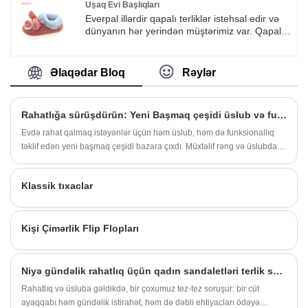
qəribə versiyalar hazırlanmışdır. Daha çox
Uşaq Evi Başlıqları
tıxac şəkilləri üçün Everpal ilə əlaqə saxlamağa
Everpal illərdir qapalı terliklər istehsal edir və
xoş gəlmisiniz.
dünyanın hər yerindən müştərimiz var. Qapalı
ev terlikləri yataq otağı və qonaq otağı və bağ
üçün əla seçimdir. Ad günlərində, yubileylərdə,
sevgililər günü, Milad və digər festivallarda
Əlaqədar Bloq
Rəylər
ailələr və dostlar üçün hədiyyə olaraq isti qış
başmaqlarını seçmək də müdrikdir.
Rahatlığa sürüşdürün: Yeni Başmaq çeşidi üslub və funksionallıq təklif edir
Evdə rahat qalmaq istəyənlər üçün həm üslub, həm də funksionallıq
təklif edən yeni başmaq çeşidi bazara çıxdı. Müxtəlif rəng və üslubda
olan terliklər, yorğun ayaqları dəstəkləmək və yastıqla təmin etmək,
eyni zamanda sürüşmək və çıxarmaq asan olmaq üçün nəzərdə
Klassik tıxaclar
tutulmuşdur.
Kişi Çimərlik Flip Flopları
Niyə gündəlik rahatlıq üçün qadın sandaletləri terlik seçməlisiniz?
Rahatlıq və üsluba gəldikdə, bir çoxumuz tez-tez soruşur: bir cüt
ayaqqabı həm gündəlik istirahət, həm də dəbli ehtiyacları ödəyə