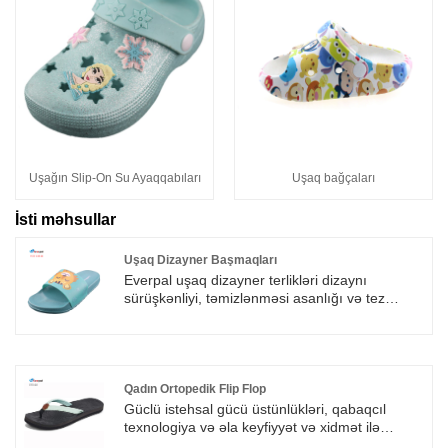
Uşağın Slip-On Su Ayaqqabıları
Uşaq bağçaları
İsti məhsullar
Uşaq Dizayner Başmaqları
Everpal uşaq dizayner terlikləri dizaynı
sürüşkənliyi, təmizlənməsi asanlığı və tez
quruması səbəbindən getdikcə populyarlaşır.
Pvc üstü müştərinin dizaynına uyğun olaraq
düzəldilə bilər. Özünüzə uyğun slayd sandalet
terlikləriniz üçün bizimlə əlaqə saxlamağa xoş
gəlmisiniz.
Qadın Ortopedik Flip Flop
Güclü istehsal gücü üstünlükləri, qabaqcıl
texnologiya və əla keyfiyyət və xidmət ilə
Everpal Qadın Orthotic Flip Flops Avropa, ABŞ,