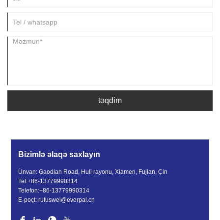
təqdim
Bizimlə əlaqə saxlayın
Ünvan: Gaodian Road, Huli rayonu, Xiamen, Fujian, Çin
Tel:
+86-13779990314
Telefon:
+86-13779990314
E-poçt:
rufuswei@everpal.cn