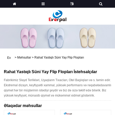
>
Məhsullar
>
Rahat Yastıqlı Süni Yay Flip Flopları
Ev
Rahat Yastıqlı Süni Yay Flip Flopları İstehsalçılar
Fabrikimiz Slayd Terlikləri, Uşaqların Tıxacları, Otel Başlıqları və s. təmin edir.
Ekstremal dizayn, keyfiyyətli xammal, yüksək performans və rəqabətədavamlı
qiymət hər bir müştərinin istədiyi şeydir və biz də sizə təklif edə bilərik. Biz
yüksək keyfiyyət, münasib qiymət və mükəmməl xidmət göstəririk.
Əlaqədar məhsullar