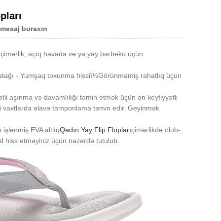
pları
 mesaj buraxın
, çimərlik, açıq havada və ya yay barbekü üçün
tağı - Yumşaq toxunma hissiï¼Görünməmiş rahatlıq üçün
li aşınma və davamlılığı təmin etmək üçün ən keyfiyyətli
üfi vaxtlarda əlavə tamponlama təmin edir. Geyinmək
işlənmiş EVA altlıq
Qadın Yay Flip Flopları
çimərlikdə olub-
d hiss etməyiniz üçün nəzərdə tutulub.
Live