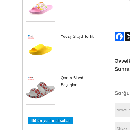
Fa
Yeezy Slayd Terlik
Əvvəlk
Sonra
Qadın Slayd
Başlıqları
Sorğu
Bütün yeni məhsullar