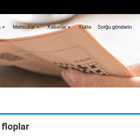
a
Məhsullar
Xəbərlər
Yüklə
Sorğu göndərin
 floplar