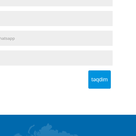
təqdim