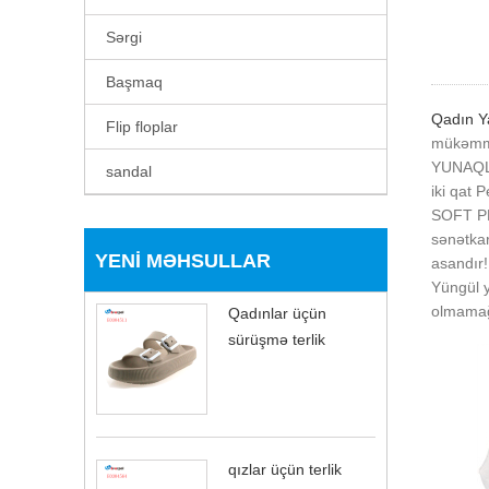
Sərgi
Başmaq
Qadın Ya
Flip floplar
mükəmmə
YUNAQLI
sandal
iki qat 
SOFT PL
sənətkar
YENI MƏHSULLAR
asandır!
Yüngül y
olmamağı
Qadınlar üçün
sürüşmə terlik
qızlar üçün terlik