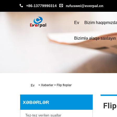
+86-13779990314
rufuswei@everpal.cn
Ev
Bizim haqqımızd
Bizimlə əlaqə saxlayın
>
Xəbərlər
>
Flip floplar
Ev
XƏBƏRLƏR
Flip
Tez-tez verilən suallar