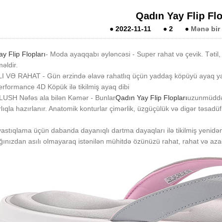
Qadın Yay Flip Flo
●
2022-11-11
●
2
●
Mənə bir
y Flip Flopları
- Moda ayaqqabı əyləncəsi - Super rahat və çevik. Tətil
ldir.
 VƏ RAHAT - Gün ərzində əlavə rahatlıq üçün yaddaş köpüyü ayaq ya
Performance 4D Köpük ilə tikilmiş ayaq dibi
USH Nəfəs ala bilən Kəmər - Bunlar
Qadın Yay Flip Flopları
uzunmüddət
lıqla hazırlanır. Anatomik konturlar çimərlik, üzgüçülük və digər təsad
astıqlama üçün dabanda dayanıqlı dartma dayaqları ilə tikilmiş yenidən 
nızdan asılı olmayaraq istənilən mühitdə özünüzü rahat, rahat və aza