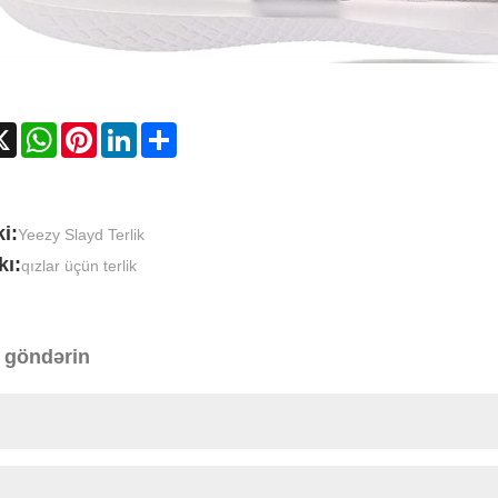
cebook
X
WhatsApp
Pinterest
LinkedIn
Share
i:
Yeezy Slayd Terlik
kı:
qızlar üçün terlik
 göndərin