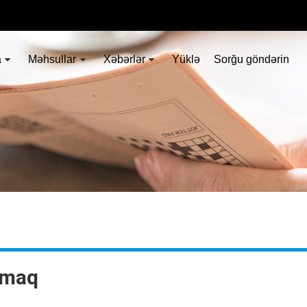
a
Məhsullar
Xəbərlər
Yüklə
Sorğu göndərin
şmaq