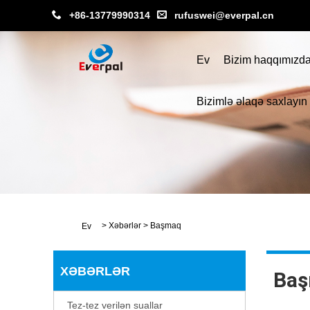
+86-13779990314
rufuswei@everpal.cn
Ev
Bizim haqqımızd
Bizimlə əlaqə saxlayın
>
Xəbərlər
>
Başmaq
Ev
XƏBƏRLƏR
Ba
Tez-tez verilən suallar