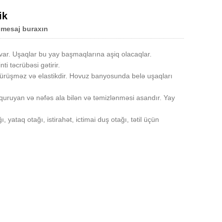
ik
 mesaj buraxın
var. Uşaqlar bu yay başmaqlarına aşiq olacaqlar.
i təcrübəsi gətirir.
üşməz və elastikdir. Hovuz banyosunda belə uşaqları
quruyan və nəfəs ala bilən və təmizlənməsi asandır. Yay
yataq otağı, istirahət, ictimai duş otağı, tətil üçün
Live