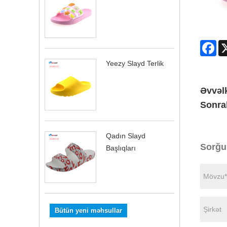
Fa
Yeezy Slayd Terlik
Əvvəlk
Sonra
Qadın Slayd
Sorğu
Başlıqları
Bütün yeni məhsullar