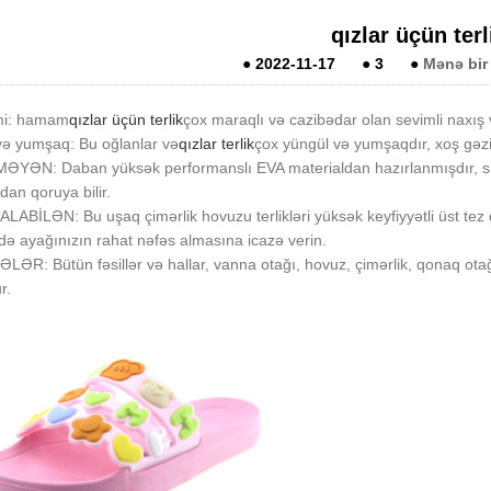
qızlar üçün terl
●
2022-11-17
●
3
●
Mənə bir
lmi: hamam
qızlar üçün terlik
çox maraqlı və cazibədar olan sevimli naxış 
və yumşaq: Bu oğlanlar və
qızlar terlik
çox yüngül və yumşaqdır, xoş gəzint
YƏN: Daban yüksək performanslı EVA materialdan hazırlanmışdır, sür
dan qoruya bilir.
ABİLƏN: Bu uşaq çimərlik hovuzu terlikləri yüksək keyfiyyətli üst tez 
də ayağınızın rahat nəfəs almasına icazə verin.
LƏR: Bütün fəsillər və hallar, vanna otağı, hovuz, çimərlik, qonaq otağı, 
r.