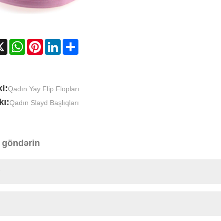
cebook
X
WhatsApp
Pinterest
LinkedIn
Share
i:
Qadın Yay Flip Flopları
kı:
Qadın Slayd Başlıqları
 göndərin