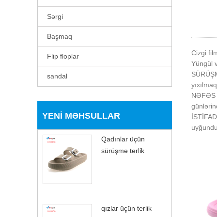
Sərgi
Başmaq
Cizgi fi
Flip floplar
Yüngül 
SÜRÜŞMƏ
sandal
yıxılmaq
NƏFƏS AL
günlərin
YENI MƏHSULLAR
İSTİFADƏ
uyğundu
Qadınlar üçün
sürüşmə terlik
qızlar üçün terlik