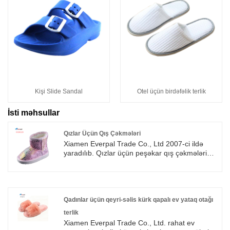
Kişi Slide Sandal
Otel üçün birdəfəlik terlik
İsti məhsullar
Qızlar Üçün Qış Çəkmələri
Xiamen Everpal Trade Co., Ltd 2007-ci ildə
yaradılıb. Qızlar üçün peşəkar qış çəkmələri
müxtəlif üslublu ayaqqabı istehsalçısı və
ixracçısı. Biz Disney, Walmart, Roxy, quicksilver
və digər brendlərlə əməkdaşlıq edərək 20 ildən
artıqdır ki, Avropa, ABŞ və Avstraliya bazarı
üçün məhsullar təqdim edirik. Şirkətimiz
Qadınlar üçün qeyri-səlis kürk qapalı ev yataq otağı
keyfiyyətin yaşaması, reputasiyası və inkişafı
terlik
fəlsəfəsinə əsaslanaraq sürətli inkişaf etmişdir.
Xiamen Everpal Trade Co., Ltd. rahat ev