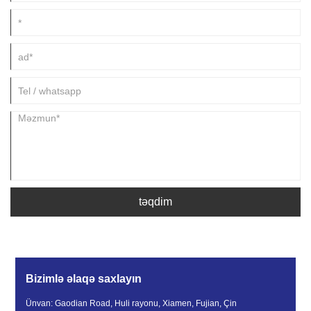
təqdim
Bizimlə əlaqə saxlayın
Ünvan: Gaodian Road, Huli rayonu, Xiamen, Fujian, Çin