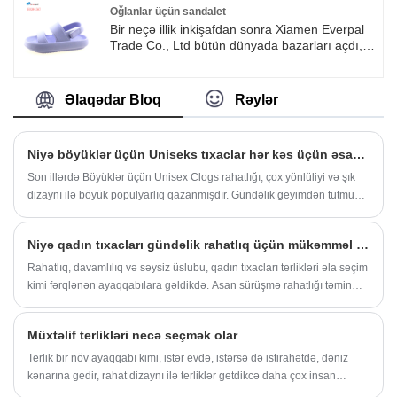
ayaqqabıları kimi xidmət edir, həm də çimərlik,
Oğlanlar üçün sandalet
hovuz, idman zalı, duş, gəzinti, alış-veriş,
Bir neçə illik inkişafdan sonra Xiamen Everpal
sürücülük, tibb bacısı və ya bağçılıq üçün
Trade Co., Ltd bütün dünyada bazarları açdı,
idealdır.
əsas bazarımız Avropa və Amerikadır.
Məhsullarımıza çimərlik flip flopları, terliklər,
idman sandalları, bağ tıxacları, qış isti terlikləri,
Əlaqədar Bloq
Rəylər
vanna otağı üçün sürüşməyə qarşı terliklər və
s. daxildir. Əməkdaşlıq üçün bizimlə əlaqə
saxlayın.
Niyə böyüklər üçün Uniseks tıxaclar hər kəs üçün əsas ayaqqabı seçiminə çevrilir
Son illərdə Böyüklər üçün Unisex Clogs rahatlığı, çox yönlüliyi və şık
dizaynı ilə böyük populyarlıq qazanmışdır. Gündəlik geyimdən tutmuş
peşəkar mühitə qədər bu tıxaclar istənilən qarderobun vacib əlavəsi
olduğunu sübut edir. Bu yazıda biz Everpal-ın uniseks tıxaclarının
Niyə qadın tıxacları gündəlik rahatlıq üçün mükəmməl seçimdir?
xüsusiyyətlərini, faydalarını və praktik tətbiqlərini araşdırırıq və bu
ayaqqabı seçimini nəzərdən keçirən hər kəs üçün hərtərəfli bələdçi
Rahatlıq, davamlılıq və səysiz üslubu, qadın tıxacları terlikləri əla seçim
təqdim edirik.
kimi fərqlənən ayaqqabılara gəldikdə. Asan sürüşmə rahatlığı təmin
edərkən bütün gün dəstəyini təmin etmək üçün hazırlanmış bu terliklər
praktik və moda qapalı və açıq geyimi axtaran bir çox qadın üçün
Müxtəlif terlikləri necə seçmək olar
sevilənlər oldu. Evdə rahatlaşmağınızdan, sürətli tapşırıqlar işlədiyiniz
və ya iş ayaqqabılarında uzun bir gündən sonra yüngül ayaqqabılara
Terlik bir növ ayaqqabı kimi, istər evdə, istərsə də istirahətdə, dəniz
ehtiyacı olmağınız və ya tıxaclar terlik çox yönlü bir həlldir.
kənarına gedir, rahat dizaynı ilə terliklər getdikcə daha çox insan
tərəfindən sevilir, lakin müxtəlif hallarda başmaqların material seçimi