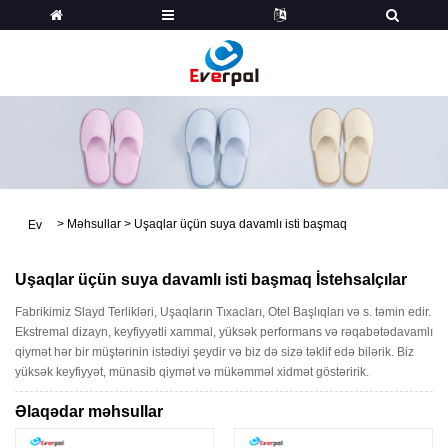
>
Məhsullar
>
Uşaqlar üçün suya davamlı isti başmaq
Ev
Uşaqlar üçün suya davamlı isti başmaq İstehsalçılar
Fabrikimiz Slayd Terlikləri, Uşaqların Tıxacları, Otel Başlıqları və s. təmin edir.
Ekstremal dizayn, keyfiyyətli xammal, yüksək performans və rəqabətədavamlı
qiymət hər bir müştərinin istədiyi şeydir və biz də sizə təklif edə bilərik. Biz
yüksək keyfiyyət, münasib qiymət və mükəmməl xidmət göstəririk.
Əlaqədar məhsullar