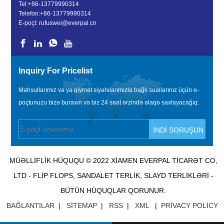
Tel:
+86-13779990314
Telefon:
+86-13779990314
E-poçt:
rufuswei@everpal.cn
Inquiry For Pricelist
Məhsullarımız və ya qiymət siyahılarımızla bağlı suallarınız üçün e-
poçtunuzu bizə buraxın və biz 24 saat ərzində əlaqə saxlayacağıq.
MÜƏLLIFLIK HÜQUQU © 2022 XIAMEN EVERPAL TICARƏT CO,
LTD - FLIP FLOPS, SANDALET TERLIK, SLAYD TERLIKLƏRI -
BÜTÜN HÜQUQLAR QORUNUR.
BAĞLANTILAR
|
SITEMAP
|
RSS
|
XML
|
PRIVACY POLICY