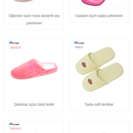
Oğlanlar üçün suya davamlı qış
Uşaqlar üçün yağış çəkmələri
çəkmələri
Qadınlar üçün tüklü terlik
Sadə vafli terliklər