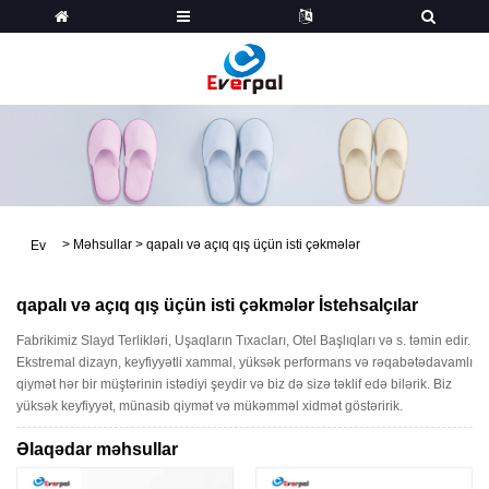
>
Məhsullar
>
qapalı və açıq qış üçün isti çəkmələr
Ev
qapalı və açıq qış üçün isti çəkmələr İstehsalçılar
Fabrikimiz Slayd Terlikləri, Uşaqların Tıxacları, Otel Başlıqları və s. təmin edir.
Ekstremal dizayn, keyfiyyətli xammal, yüksək performans və rəqabətədavamlı
qiymət hər bir müştərinin istədiyi şeydir və biz də sizə təklif edə bilərik. Biz
yüksək keyfiyyət, münasib qiymət və mükəmməl xidmət göstəririk.
Əlaqədar məhsullar