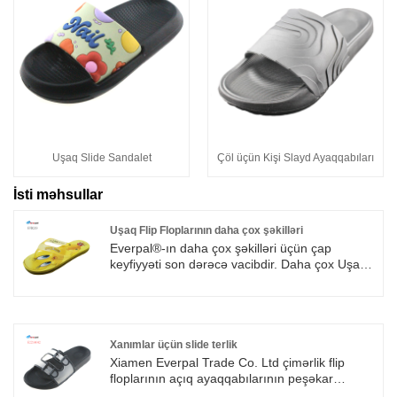
Uşaq Slide Sandalet
Çöl üçün Kişi Slayd Ayaqqabıları
İsti məhsullar
Uşaq Flip Floplarının daha çox şəkilləri
Everpal®-ın daha çox şəkilləri üçün çap
keyfiyyəti son dərəcə vacibdir. Daha çox Uşaq
Flip Flop şəkilləri. Pis çap bir neçə gün
qaldıqdan sonra asanlıqla yox olur. Bu flip
floplar üçün istifadə etdiyimiz çap istilik ötürücü
çapdır. Rəngləri parlaq və keyfiyyəti yaxşıdır,
uzun müddət davam edə bilər. İstilik ötürmə
Xanımlar üçün slide terlik
çapı həmçinin gradient rənglərinin çapına
Xiamen Everpal Trade Co. Ltd çimərlik flip
imkan verir.
floplarının açıq ayaqqabılarının peşəkar
istehsalçısı olaraq üç istehsal xəttinə, onlarla