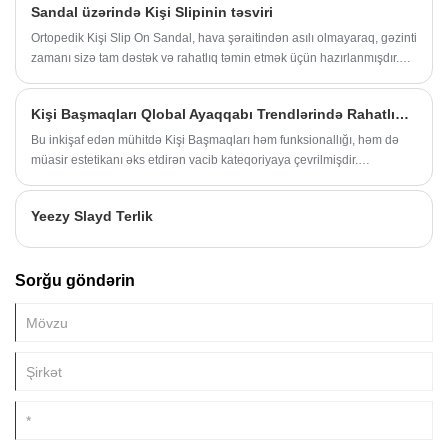
Sandal üzərində Kişi Slipinin təsviri
Ortopedik Kişi Slip On Sandal, hava şəraitindən asılı olmayaraq, gəzinti
zamanı sizə tam dəstək və rahatlıq təmin etmək üçün hazırlanmışdır.
Tənzimlənən Tokalı Kişi Sandal, ayağınıza və yumşaq astar materialına
uyğun olaraq ən rahat oturmağınıza asanlıqla uyğunlaşa bilər.
Kişi Başmaqları Qlobal Ayaqqabı Trendlərində Rahatlıq Standartlarını Yenidən Müəyyən edirmi?
ayaqlarınızı qaşımayacaq.
Bu inkişaf edən mühitdə Kişi Başmaqları həm funksionallığı, həm də
müasir estetikanı əks etdirən vacib kateqoriyaya çevrilmişdir.
İstehsalçılar qlobal bazarlarda şaxələnmiş gözləntiləri qarşılamaq üçün
yüngül strukturlara, erqonomik formalaşdırmaya və nəfəs ala bilən
Yeezy Slayd Terlik
materiallara diqqət yetirirlər.
Sorğu göndərin