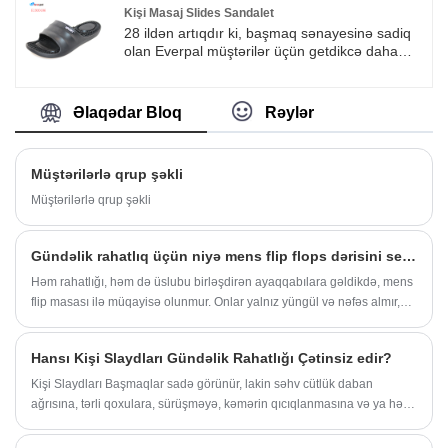
aktiv uşaqlar üçün uyğun edir.
istiqamətlərimizdən biridir. Biz unudulmaz
Kişi Masaj Slides Sandalet
hadisənin əhəmiyyətini üzə çıxarmaq üçün
28 ildən artıqdır ki, başmaq sənayesinə sadiq
ayaqqabıların demək olar ki, hər hansı bir
olan Everpal müştərilər üçün getdikcə daha
hissəsini fəxrlə tikdik.
rahat ayaqqabılar inkişaf etdirməyə və istehsal
etməyə davam edir. İnsanlar indi sağlamlığa
daha çox əhəmiyyət verirlər, bazarın tələbini
Əlaqədar Bloq
Rəylər
ödəmək üçün Everpal bədən üçün yaxşı olan
bir neçə masaj slayd sandalları hazırladı.
Əlavə məlumat üçün bizimlə əlaqə saxlayın.
Müştərilərlə qrup şəkli
Müştərilərlə qrup şəkli
Gündəlik rahatlıq üçün niyə mens flip flops dərisini seçməlisiniz?
Həm rahatlığı, həm də üslubu birləşdirən ayaqqabılara gəldikdə, mens
flip masası ilə müqayisə olunmur. Onlar yalnız yüngül və nəfəs almır,
həm də təsadüfi gəzintilər, çimərlik gəzintiləri və ya hətta rahat iş-
təsadüfi görünüşlər üçün kifayət qədər çox yönlüdür. Hal-hazırda bir
Hansı Kişi Slaydları Gündəlik Rahatlığı Çətinsiz edir?
çox müştəri davamlılıq və rahatlıq səbəbindən təbii materiallara
üstünlük verir və dəri flip flops bir mükafat seçimi kimi fərqlənir. Yüksək
Kişi Slaydları Başmaqlar sadə görünür, lakin səhv cütlük daban
keyfiyyətli sənətkarlıq və etibarlı performansla, onlar artıq yay əsasları
ağrısına, tərli qoxulara, sürüşməyə, kəmərin qıcıqlanmasına və ya hər
deyil, bir illik bir yoldaşdır.
addımda zəhlətökən “flop” səsinə səbəb ola bilər.