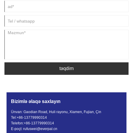
təqdim
Bizimlə əlaqə saxlayın
Ünvan: Gaodian Road, Huli rayonu, Xiamen, Fujian, Çin
Tel:
+86-13779990314
Telefon:
+86-13779990314
E-poçt:
rufuswei@everpal.cn