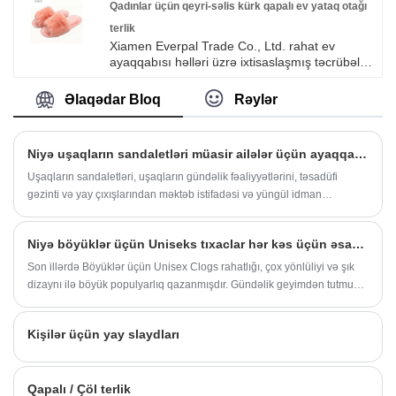
Qadınlar üçün qeyri-səlis kürk qapalı ev yataq otağı
terlik
Xiamen Everpal Trade Co., Ltd. rahat ev
ayaqqabısı həlləri üzrə ixtisaslaşmış təcrübəli
Qeyri-səlis Kürklü Qapalı Ev Yataq Otağı
Təchizatçısıdır. Yumşaq xəz astarlı rahatlıq,
Əlaqədar Bloq
Rəylər
sürüşkən altlıq performansı, davamlı
materiallar və mövsümi istilik ilə dizayn edilmiş
bu terlik yataq otağı, qonaq otaqları və
Niyə uşaqların sandaletləri müasir ailələr üçün ayaqqabı seçiminə çevrilir?
gündəlik qapalı fəaliyyətlər üçün rahat geyinmə
təcrübəsi təqdim edir. Şirkət etibarlı ev
Uşaqların sandaletləri, uşaqların gündəlik fəaliyyətlərini, təsadüfi
ayaqqabısı həllərini təqdim etmək üçün
gəzinti və yay çıxışlarından məktəb istifadəsi və yüngül idman
ayaqqabı təcrübəsini və peşəkar istehsal
növlərinə qədər dəstəkləmək üçün hazırlanmış çoxfunksiyalı
dəstəyini birləşdirir.
ayaqqabılara çevrildi. Müasir uşaqların sandallarının əsas məqsədi,
Niyə böyüklər üçün Uniseks tıxaclar hər kəs üçün əsas ayaqqabı seçiminə çevrilir
aktiv hərəkət üçün davamlılığı təmin edərkən nəfəslilik, rahatlıq və
təhlükəsizlik, təhlükəsizlik və təhlükəsizlik təmin etməkdir. Valideynlər,
Son illərdə Böyüklər üçün Unisex Clogs rahatlığı, çox yönlüliyi və şık
erqonomik quruluşu, qoruyucu elementləri və uşaq dostu materialları
dizaynı ilə böyük populyarlıq qazanmışdır. Gündəlik geyimdən tutmuş
birləşdirən ayaqqabıları getdikcə daha da axtarırlar.
peşəkar mühitə qədər bu tıxaclar istənilən qarderobun vacib əlavəsi
olduğunu sübut edir. Bu yazıda biz Everpal-ın uniseks tıxaclarının
Kişilər üçün yay slaydları
xüsusiyyətlərini, faydalarını və praktik tətbiqlərini araşdırırıq və bu
ayaqqabı seçimini nəzərdən keçirən hər kəs üçün hərtərəfli bələdçi
təqdim edirik.
Qapalı / Çöl terlik