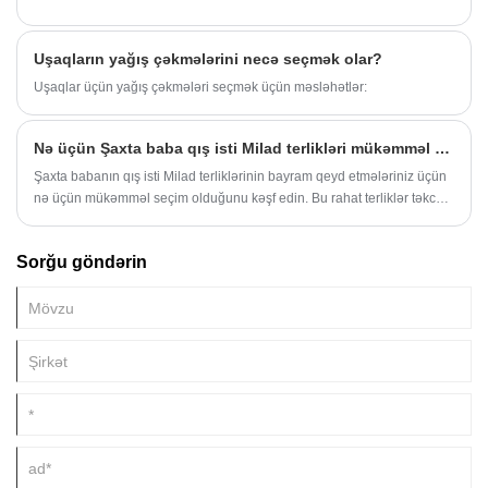
Uşaqların yağış çəkmələrini necə seçmək olar?
Uşaqlar üçün yağış çəkmələri seçmək üçün məsləhətlər:
Nə üçün Şaxta baba qış isti Milad terlikləri mükəmməl bayram hədiyyəsidir
Şaxta babanın qış isti Milad terliklərinin bayram qeyd etmələriniz üçün
nə üçün mükəmməl seçim olduğunu kəşf edin. Bu rahat terliklər təkcə
Milad ruhunu təcəssüm etdirmir, həm də rahatlıq və istilik verir, onları
ailə və dostlar üçün əla hədiyyə edir. Bayram ayaqqabılarının etibarlı
Sorğu göndərin
adı olan Everpal-dan bu terliklərin üstünlükləri, xüsusiyyətləri və unikal
dizaynları haqqında məlumat əldə edin.