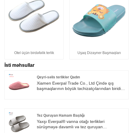
Otel üçün birdəfəlik terlik
Uşaq Dizayner Başmaqları
İsti məhsullar
Qeyri-səlis terliklər Qadın
Xiamen Everpal Trade Co., Ltd Çində qış
başmaqlarının böyük təchizatçılarından biridir,
istehsal etdiyimiz bütün terliklər beynəlxalq
keyfiyyət standartlarına uyğundur, insan
orqanizminə və ətraf mühitə zərər vermir. Öz
marka başmaqlarınız üçün bizimlə əlaqə
saxlamaqdan xoş gəlmisiniz.
Tez Quruyan Hamam Başlığı
Yaxşı Everpal® vanna otağı terlikləri
sürüşməyə davamlı və tez quruyan
xüsusiyyətlərə malik olmalıdır. Bir parça