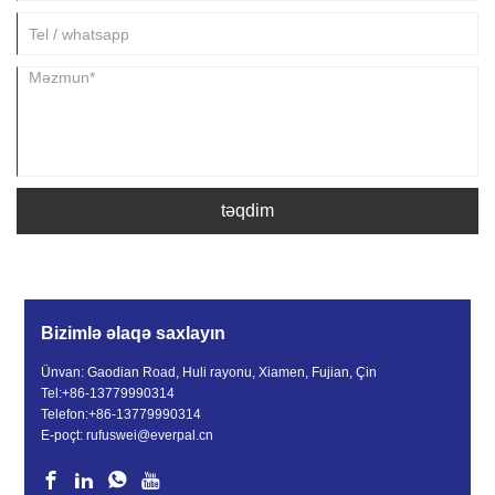
təqdim
Bizimlə əlaqə saxlayın
Ünvan: Gaodian Road, Huli rayonu, Xiamen, Fujian, Çin
Tel:
+86-13779990314
Telefon:
+86-13779990314
E-poçt:
rufuswei@everpal.cn