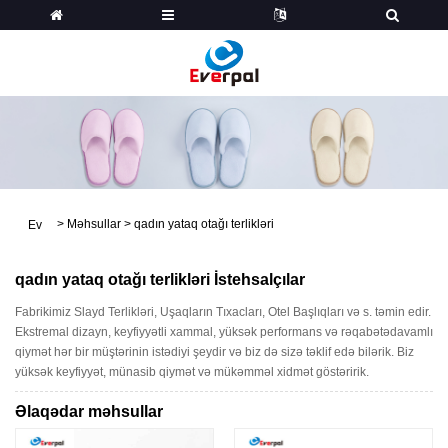
>
Məhsullar
>
qadın yataq otağı terlikləri
Ev
qadın yataq otağı terlikləri İstehsalçılar
Fabrikimiz Slayd Terlikləri, Uşaqların Tıxacları, Otel Başlıqları və s. təmin edir.
Ekstremal dizayn, keyfiyyətli xammal, yüksək performans və rəqabətədavamlı
qiymət hər bir müştərinin istədiyi şeydir və biz də sizə təklif edə bilərik. Biz
yüksək keyfiyyət, münasib qiymət və mükəmməl xidmət göstəririk.
Əlaqədar məhsullar